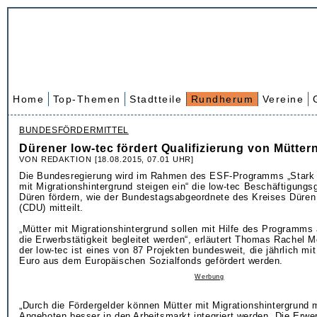
Home
Top-Themen
Stadtteile
Rundherum
Vereine
BUNDESFÖRDERMITTEL
Dürener low-tec fördert Qualifizierung von Mütter
VON REDAKTION [18.08.2015, 07.01 UHR]
Die Bundesregierung wird im Rahmen des ESF-Programms „Stark 
mit Migrationshintergrund steigen ein“ die low-tec Beschäftigungsg
Düren fördern, wie der Bundestagsabgeordnete des Kreises Düre
(CDU) mitteilt.
„Mütter mit Migrationshintergrund sollen mit Hilfe des Programms
die Erwerbstätigkeit begleitet werden“, erläutert Thomas Rachel 
der low-tec ist eines von 87 Projekten bundesweit, die jährlich m
Euro aus dem Europäischen Sozialfonds gefördert werden.
Werbung
„Durch die Fördergelder können Mütter mit Migrationshintergrund
Angeboten besser in den Arbeitsmarkt integriert werden. Die Erwer