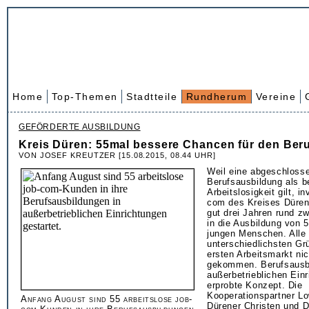
Home
Top-Themen
Stadtteile
Rundherum
Vereine
GEFÖRDERTE AUSBILDUNG
Kreis Düren: 55mal bessere Chancen für den Beru
VON JOSEF KREUTZER [15.08.2015, 08.44 UHR]
Weil eine abgeschloss
Berufsausbildung als b
Arbeitslosigkeit gilt, in
com des Kreises Düren
gut drei Jahren rund zw
in die Ausbildung von 5
jungen Menschen. Alle
unterschiedlichsten G
ersten Arbeitsmarkt ni
gekommen. Berufsausbi
außerbetrieblichen Einr
erprobte Konzept. Die
Kooperationspartner Lo
Anfang August sind 55 arbeitslose job-
Dürener Christen und D