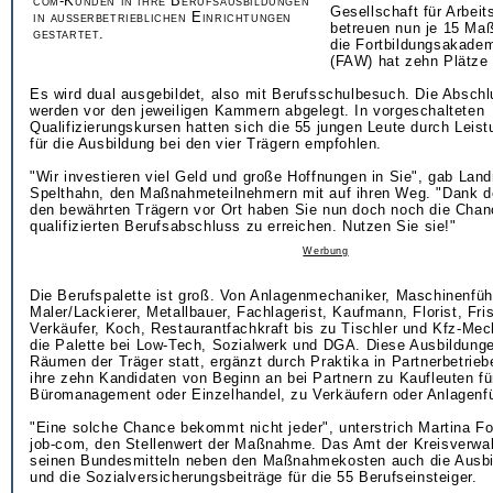
com-Kunden in ihre Berufsausbildungen
Gesellschaft für Arbei
in außerbetrieblichen Einrichtungen
betreuen nun je 15 Ma
gestartet.
die Fortbildungsakadem
(FAW) hat zehn Plätze b
Es wird dual ausgebildet, also mit Berufsschulbesuch. Die Absch
werden vor den jeweiligen Kammern abgelegt. In vorgeschalteten
Qualifizierungskursen hatten sich die 55 jungen Leute durch Leist
für die Ausbildung bei den vier Trägern empfohlen.
"Wir investieren viel Geld und große Hoffnungen in Sie", gab Lan
Spelthahn, den Maßnahmeteilnehmern mit auf ihren Weg. "Dank d
den bewährten Trägern vor Ort haben Sie nun doch noch die Chan
qualifizierten Berufsabschluss zu erreichen. Nutzen Sie sie!"
Werbung
Die Berufspalette ist groß. Von Anlagenmechaniker, Maschinenführ
Maler/Lackierer, Metallbauer, Fachlagerist, Kaufmann, Florist, Fris
Verkäufer, Koch, Restaurantfachkraft bis zu Tischler und Kfz-Mech
die Palette bei Low-Tech, Sozialwerk und DGA. Diese Ausbildunge
Räumen der Träger statt, ergänzt durch Praktika in Partnerbetrie
ihre zehn Kandidaten von Beginn an bei Partnern zu Kaufleuten fü
Büromanagement oder Einzelhandel, zu Verkäufern oder Anlagenfü
"Eine solche Chance bekommt nicht jeder", unterstrich Martina For
job-com, den Stellenwert der Maßnahme. Das Amt der Kreisverwal
seinen Bundesmitteln neben den Maßnahmekosten auch die Ausbi
und die Sozialversicherungsbeiträge für die 55 Berufseinsteiger.