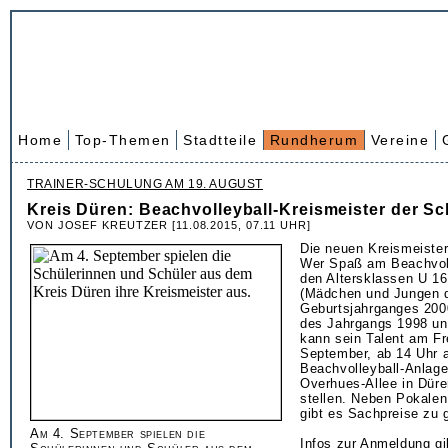
Home
Top-Themen
Stadtteile
Rundherum
Vereine
TRAINER-SCHULUNG AM 19. AUGUST
Kreis Düren: Beachvolleyball-Kreismeister der Sc
VON JOSEF KREUTZER [11.08.2015, 07.11 UHR]
Die neuen Kreismeiste
Wer Spaß am Beachvoll
den Altersklassen U 1
(Mädchen und Jungen 
Geburtsjahrganges 200
des Jahrgangs 1998 und
kann sein Talent am Fre
September, ab 14 Uhr 
Beachvolleyball-Anlage
Overhues-Allee in Düre
stellen. Neben Pokale
gibt es Sachpreise zu 
Am 4. September spielen die
Infos zur Anmeldung gi