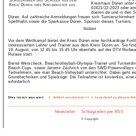
Schülerinnen und Schüler aus dem
Kreishaus Düren unter
Kreis Düren ihre Kreismeister aus.
02421/22-2023 oder am
dueren.de und in den S
Düren. Auf zahlreiche Anmeldungen freuen sich Turnierschirmherr
Spelthahn sowie die Sparkasse Düren, Sponsor dieses Turniers.
Werbung
Vor dem Wettkampf bietet der Kreis Düren eine hochkarätige Fortbi
interessierten Lehrer und Trainer aus dem Kreis Düren an. Sie fin
19. August, von 12.45 bis 15.45 Uhr ebenfalls auf der DTV-Rurbea
Ruraue statt.
Bernd Werscheck, Beachvolleyball-Olympia-Trainer und Turnierdi
Beach-Cups, sowie Jaromir Zachrich von den SWD-Powervolleys v
Teilnehmern, wie man Beach-Volleyball unterrichtet. Dabei geht e
Grundtechniken und Spielzüge. Die Teilnahme ist kostenlos, eine
erforderlich.
Dies ist mir was wert:
|
Artikel veschicken >>
|
Leserbrief zu diesem Art
Newsletter
Schlagzeilen per RSS
© Copyright