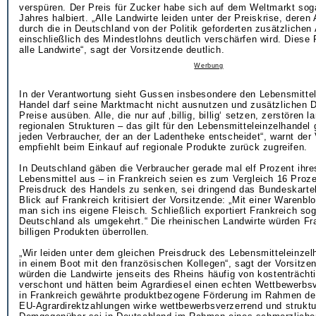
verspüren. Der Preis für Zucker habe sich auf dem Weltmarkt sog
Jahres halbiert. „Alle Landwirte leiden unter der Preiskrise, deren
durch die in Deutschland von der Politik geforderten zusätzlichen
einschließlich des Mindestlohns deutlich verschärfen wird. Diese Pr
alle Landwirte“, sagt der Vorsitzende deutlich.
Werbung
In der Verantwortung sieht Gussen insbesondere den Lebensmittel
Handel darf seine Marktmacht nicht ausnutzen und zusätzlichen D
Preise ausüben. Alle, die nur auf ‚billig, billig‘ setzen, zerstören l
regionalen Strukturen – das gilt für den Lebensmitteleinzelhandel 
jeden Verbraucher, der an der Ladentheke entscheidet“, warnt der
empfiehlt beim Einkauf auf regionale Produkte zurück zugreifen.
In Deutschland gäben die Verbraucher gerade mal elf Prozent ihr
Lebensmittel aus – in Frankreich seien es zum Vergleich 16 Proz
Preisdruck des Handels zu senken, sei dringend das Bundeskartel
Blick auf Frankreich kritisiert der Vorsitzende: „Mit einer Warenb
man sich ins eigene Fleisch. Schließlich exportiert Frankreich so
Deutschland als umgekehrt.“ Die rheinischen Landwirte würden Fra
billigen Produkten überrollen.
„Wir leiden unter dem gleichen Preisdruck des Lebensmitteleinzelh
in einem Boot mit den französischen Kollegen“, sagt der Vorsitzen
würden die Landwirte jenseits des Rheins häufig von kostenträcht
verschont und hätten beim Agrardiesel einen echten Wettbewerbsv
in Frankreich gewährte produktbezogene Förderung im Rahmen d
EU-Agrardirektzahlungen wirke wettbewerbsverzerrend und struktu