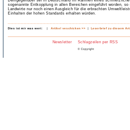
Demgegenüber sei in Deutschland im Rahmen eines schmerzliche
sogenannte Entkopplung in allen Bereichen eingeführt worden, so
Landwirte nur noch einen Ausgleich für die erbrachten Umweltleis
Einhalten der hohen Standards erhalten würden.
Dies ist mir was wert:
|
Artikel veschicken >>
|
Leserbrief zu diesem Art
Newsletter
Schlagzeilen per RSS
© Copyright