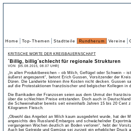
Home
Top-Themen
Stadtteile
Rundherum
Vereine
KRITISCHE WORTE DER KREISBAUERNSCHAFT
´Billig, billig´schlecht für regionale Strukturen
VON [05.08.2015, 08.07 UHR]
„In allen Produktbereichen – ob Milch, Geflügel oder Schwein – ist
äußerst angespannt“, betont Erich Gussen, Vorsitzender der Krei
Düren. Die Landwirte können ihre Kosten nicht decken. Gussen sa
auf die Protestaktionen französischer und belgischer Kollegen in
Die Barrikaden der Franzosen seien aus dem Unmut der französisc
über die schlechten Preise entstanden. Doch auch in Deutschlan
die Schweinehalter bereits seit eineinhalb Jahren 15 bis 20 Cent 
Kilogramm Fleisch.
„Obwohl das Angebot an Milch kaum ausgedehnt wurde, hat der Mi
angesichts des Russland-Embargos und schwächelnder Exportmär
vergangenen Wochen deutlich an Boden verloren“, hebt der Vorsit
Auch bei Getreide und Gemüse sei zurzeit ein erheblicher Druck a