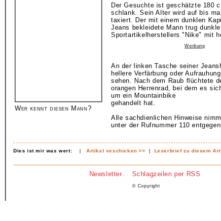
Der Gesuchte ist geschätzte 180 
schlank. Sein Alter wird auf bis m
taxiert. Der mit einem dunklen Kap
Jeans bekleidete Mann trug dunkl
Sportartikelherstellers "Nike" mit h
Werbung
An der linken Tasche seiner Jeansh
hellere Verfärbung oder Aufrauhung
sehen. Nach dem Raub flüchtete de
orangen Herrenrad, bei dem es sic
um ein Mountainbike
gehandelt hat.
Wer kennt diesen Mann?
Alle sachdienlichen Hinweise nimmt
unter der Rufnummer 110 entgegen
Dies ist mir was wert:
|
Artikel veschicken >>
|
Leserbrief zu diesem Art
Newsletter
Schlagzeilen per RSS
© Copyright