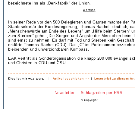
bezeichnete ihn als „Denkfabrik“ der Union.
Werbung
In seiner Rede vor den 500 Delegierten und Gästen machte der P
Staatssekretär der Bundesregierung, Thomas Rachel, deutlich, 
„Menschenwürde am Ende des Lebens“ um „Hilfe beim Sterben“ un
zum Sterben“ gehe. „Die Sorgen und Ängste der Menschen beim 
sind ernst zu nehmen. Es darf mit Tod und Sterben kein Geschäf
erklärte Thomas Rachel (CDU). Das „C“ im Parteinamen bezeichne
bleibenden und unverzichtbaren Kompass.
EAK vertritt als Sonderorganisation die knapp 200 000 evangelisc
und Christen in CDU und CSU.
Dies ist mir was wert:
|
Artikel veschicken >>
|
Leserbrief zu diesem Art
Newsletter
Schlagzeilen per RSS
© Copyright