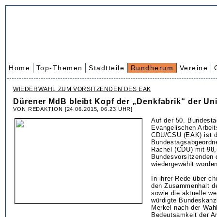
Home
Top-Themen
Stadtteile
Rundherum
Vereine
WIEDERWAHL ZUM VORSITZENDEN DES EAK
Dürener MdB bleibt Kopf der „Denkfabrik“ der Un
VON REDAKTION [24.06.2015, 06.23 UHR]
Auf der 50. Bundest
Evangelischen Arbeit
CDU/CSU (EAK) ist d
Bundestagsabgeordn
Rachel (CDU) mit 98
Bundesvorsitzenden
wiedergewählt worden
In ihrer Rede über ch
den Zusammenhalt de
sowie die aktuelle we
würdigte Bundeskanzl
Merkel nach der Wahl
Bedeutsamkeit der A