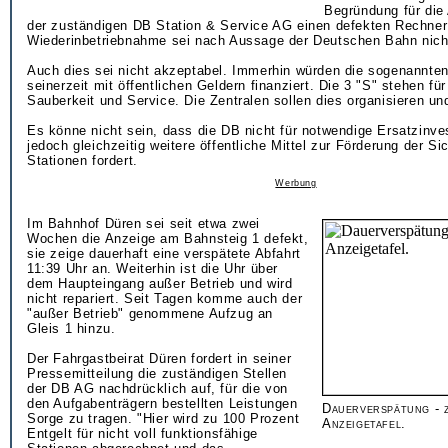
Begründung für die
der zuständigen DB Station & Service AG einen defekten Rechner
Wiederinbetriebnahme sei nach Aussage der Deutschen Bahn nicht
Auch dies sei nicht akzeptabel. Immerhin würden die sogenannten
seinerzeit mit öffentlichen Geldern finanziert. Die 3 "S" stehen für
Sauberkeit und Service. Die Zentralen sollen dies organisieren und
Es könne nicht sein, dass die DB nicht für notwendige Ersatzinves
jedoch gleichzeitig weitere öffentliche Mittel zur Förderung der Si
Stationen fordert.
Werbung
Im Bahnhof Düren sei seit etwa zwei
Wochen die Anzeige am Bahnsteig 1 defekt,
sie zeige dauerhaft eine verspätete Abfahrt
11:39 Uhr an. Weiterhin ist die Uhr über
dem Haupteingang außer Betrieb und wird
nicht repariert. Seit Tagen komme auch der
"außer Betrieb" genommene Aufzug an
Gleis 1 hinzu.
Der Fahrgastbeirat Düren fordert in seiner
Pressemitteilung die zuständigen Stellen
der DB AG nachdrücklich auf, für die von
den Aufgabenträgern bestellten Leistungen
Dauerverspätung - 
Sorge zu tragen. "Hier wird zu 100 Prozent
Anzeigetafel.
Entgelt für nicht voll funktionsfähige