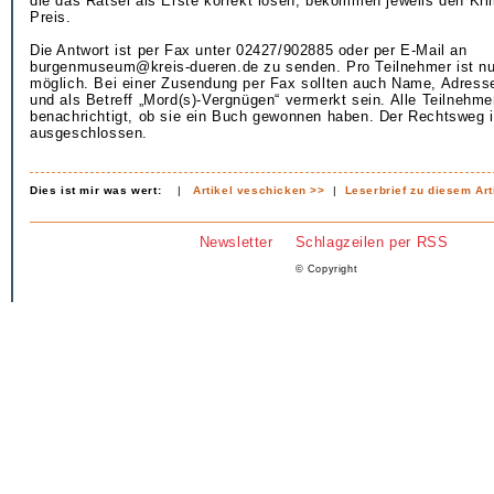
die das Rätsel als Erste korrekt lösen, bekommen jeweils den Kri
Preis.
Die Antwort ist per Fax unter 02427/902885 oder per E-Mail an
burgenmuseum@kreis-dueren.de zu senden. Pro Teilnehmer ist nu
möglich. Bei einer Zusendung per Fax sollten auch Name, Adres
und als Betreff „Mord(s)-Vergnügen“ vermerkt sein. Alle Teilnehm
benachrichtigt, ob sie ein Buch gewonnen haben. Der Rechtsweg i
ausgeschlossen.
Dies ist mir was wert:
|
Artikel veschicken >>
|
Leserbrief zu diesem Art
Newsletter
Schlagzeilen per RSS
© Copyright