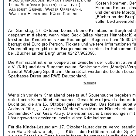
Mord(s)vergnügen: Marcus Hünnebeck und
Kosten kommen. Der E
Lucia Schlösser (hinten), sowie (v.l.)
Euro pro Person, das
Annegret Greven, Walter Offermann,
und der erste Mord(s
Walfried Heinen und Käthe Rolfink.
„Bücher an der Burg“ 
voller Lektüreempfeh
Am Samstag, 17. Oktober, können kleine Krimifans im Bergfried 
gespannt mitfiebern, wenn Marc Beck (alias Marcus Hünnebeck) e
knisternden Kinderkrimis zum Besten gibt. Beginn ist um 15.30 Uhr
beträgt drei Euro pro Person. Tickets und weitere Informationen fü
Veranstaltungen gibt es im Burgenmuseum unter der Rufnummer 
bei „Bücher an der Burg“ unter 02427/902096.
Die Kriminacht ist eine Kooperation zwischen der Kulturinitiative
e.V. (KIK) und dem Burgenmuseum. Schirmherr des „Mord(s)-Verg
Landrat Wolfgang Spelthahn. Unterstützt werden die beiden Lesun
Sparkasse Düren und RWE Deutschland.
Werbung
Wer sich vor dem Krimiabend bereits auf Spurensuche begeben m
sofort beim Krimirätsel mitmachen. Gesucht wird jeweils das erste
Buchtitel, die am 16. Oktober gelesen werden. Das Rätsel lautet w
Andreas Föhr, „… Auge des Mörders“ von Marcus Hünnebeck und 
Sonnendeck“ von Gisa Pauly. Die ersten sechs Einsendungen mit 
Lösungsworten gewinnen jeweils einen Kriminalroman.
Für die Kinder-Lesung am 17. Oktober lautet der zu vervollständig
von Marc Beck wie folgt: „…: Köln – den Entführern auf der Spur“ 