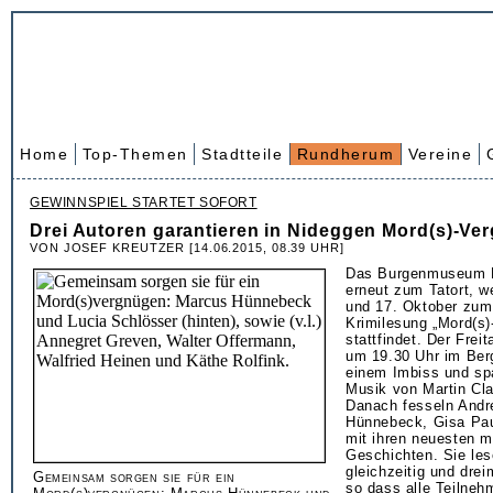
Home
Top-Themen
Stadtteile
Rundherum
Vereine
GEWINNSPIEL STARTET SOFORT
Drei Autoren garantieren in Nideggen Mord(s)-Ve
VON JOSEF KREUTZER [14.06.2015, 08.39 UHR]
Das Burgenmuseum N
erneut zum Tatort, w
und 17. Oktober zum 
Krimilesung „Mord(s)
stattfindet. Der Frei
um 19.30 Uhr im Berg
einem Imbiss und sp
Musik von Martin Cl
Danach fesseln Andr
Hünnebeck, Gisa Pau
mit ihren neuesten m
Geschichten. Sie les
gleichzeitig und drei
Gemeinsam sorgen sie für ein
so dass alle Teilnehm