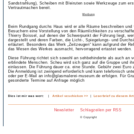
Sandstrahlung), Scheiben mit Bleiruten sowie Werkzeuge zum ers
Vertrautmachen bereit.
Werbung
Beim Rundgang durchs Haus wird er alle Räume beschreiben und 
Besuchern eine Vorstellung von den Räumlichkeiten zu verschaff
Thierry Boissel, auf denen der Schwerpunkt der Führung liegt, wer
dargestellt und deren Farben, die Licht-, Spiegelungs- und Durchs
erläutert. Besonders das Werk „Zeitzeugen“ kann aufgrund der Reli
das Wesen des Werkes ausmacht, hervorragend ertastet werden.
Diese Führung richtet sich sowohl an sehbehinderte als auch an v
erblindete Menschen. Scheu wird sich ganz auf die Gruppe und ih
einlassen. Die Führung dauer ca. eine Stunde. Gebühr zwei Euro zu
Die Anmeldung ist zwingend erforderlich und kann telefonisch unt
oder per E-Mail an info@glasmalerei-museum.de erfolgen. Für Gr
gesonderte Termine auf Anfrage möglich
Dies ist mir was wert:
|
Artikel veschicken >>
|
Leserbrief zu diesem Art
Newsletter
Schlagzeilen per RSS
© Copyright