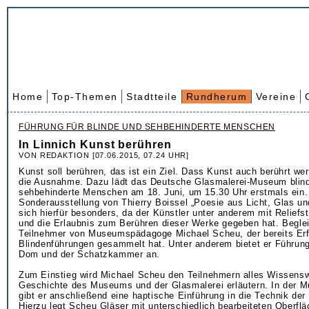
Home
Top-Themen
Stadtteile
Rundherum
Vereine
FÜHRUNG FÜR BLINDE UND SEHBEHINDERTE MENSCHEN
In Linnich Kunst berühren
VON REDAKTION [07.06.2015, 07.24 UHR]
Kunst soll berühren, das ist ein Ziel. Dass Kunst auch berührt wer
die Ausnahme. Dazu lädt das Deutsche Glasmalerei-Museum blin
sehbehinderte Menschen am 18. Juni, um 15.30 Uhr erstmals ein. 
Sonderausstellung von Thierry Boissel „Poesie aus Licht, Glas un
sich hierfür besonders, da der Künstler unter anderem mit Reliefst
und die Erlaubnis zum Berühren dieser Werke gegeben hat. Beglei
Teilnehmer von Museumspädagoge Michael Scheu, der bereits Erf
Blindenführungen gesammelt hat. Unter anderem bietet er Führun
Dom und der Schatzkammer an.
Zum Einstieg wird Michael Scheu den Teilnehmern alles Wissensw
Geschichte des Museums und der Glasmalerei erläutern. In der 
gibt er anschließend eine haptische Einführung in die Technik der
Hierzu legt Scheu Gläser mit unterschiedlich bearbeiteten Oberfl