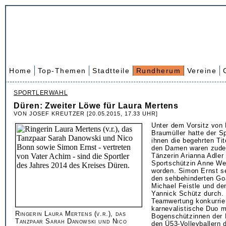
Home
Top-Themen
Stadtteile
Rundherum
Vereine
SPORTLERWAHL
Düren: Zweiter Löwe für Laura Mertens
VON JOSEF KREUTZER [20.05.2015, 17.33 UHR]
Unter dem Vorsitz von 
Braumüller hatte der 
ihnen die begehrten Tit
den Damen waren zude
Tänzerin Arianna Adler
Sportschützin Anne Wei
worden. Simon Ernst s
den sehbehinderten Goa
Michael Feistle und d
Yannick Schütz durch. 
Teamwertung konkurrie
karnevalistische Duo m
Ringerin Laura Mertens (v.r.), das
Bogenschützinnen der
Tanzpaar Sarah Danowski und Nico
den Ü53-Volleyballern 