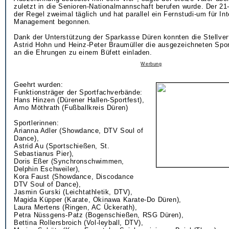
zuletzt in die Senioren-Nationalmannschaft berufen wurde. Der 21-J
der Regel zweimal täglich und hat parallel ein Fernstudi-um für In
Management begonnen.
Dank der Unterstützung der Sparkasse Düren konnten die Stellver
Astrid Hohn und Heinz-Peter Braumüller die ausgezeichneten Spor
an die Ehrungen zu einem Büfett einladen.
Werbung
Geehrt wurden:
Funktionsträger der Sportfachverbände:
Hans Hinzen (Dürener Hallen-Sportfest),
Arno Möthrath (Fußballkreis Düren)
Sportlerinnen:
Arianna Adler (Showdance, DTV Soul of
Dance),
Astrid Au (Sportschießen, St.
Sebastianus Pier),
Doris Eßer (Synchronschwimmen,
Delphin Eschweiler),
Kora Faust (Showdance, Discodance
DTV Soul of Dance),
Jasmin Gurski (Leichtathletik, DTV),
Magida Küpper (Karate, Okinawa Karate-Do Düren),
Laura Mertens (Ringen, AC Ückerath),
Petra Nüssgens-Patz (Bogenschießen, RSG Düren),
Bettina Rollersbroich (Vol-leyball, DTV),