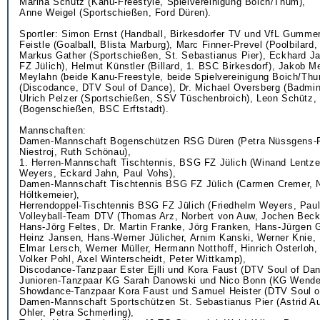
Marina Schütz (Kanu-Freestyle, Spielvereinigung Boich/Thum),
Anne Weigel (Sportschießen, Ford Düren).
Sportler: Simon Ernst (Handball, Birkesdorfer TV und VfL Gumme
Feistle (Goalball, Blista Marburg), Marc Finner-Prevel (Poolbilard
Markus Gather (Sportschießen, St. Sebastianus Pier), Eckhard Ja
FZ Jülich), Helmut Künstler (Billard, 1. BSC Birkesdorf), Jakob M
Meylahn (beide Kanu-Freestyle, beide Spielvereinigung Boich/Thu
(Discodance, DTV Soul of Dance), Dr. Michael Oversberg (Badmin
Ulrich Pelzer (Sportschießen, SSV Tüschenbroich), Leon Schütz,
(Bogenschießen, BSC Erftstadt).
Mannschaften:
Damen-Mannschaft Bogenschützen RSG Düren (Petra Nüssgens-P
Niestroj, Ruth Schönau),
1. Herren-Mannschaft Tischtennis, BSG FZ Jülich (Winand Lentze
Weyers, Eckard Jahn, Paul Vohs),
Damen-Mannschaft Tischtennis BSG FZ Jülich (Carmen Cremer, N
Höltkemeier),
Herrendoppel-Tischtennis BSG FZ Jülich (Friedhelm Weyers, Paul
Volleyball-Team DTV (Thomas Arz, Norbert von Auw, Jochen Beck
Hans-Jörg Feltes, Dr. Martin Franke, Jörg Franken, Hans-Jürgen G
Heinz Jansen, Hans-Werner Jülicher, Arnim Kanski, Werner Knie, 
Elmar Lersch, Werner Müller, Hermann Notthoff, Hinrich Osterloh,
Volker Pohl, Axel Winterscheidt, Peter Wittkamp),
Discodance-Tanzpaar Ester Ejlli und Kora Faust (DTV Soul of Da
Junioren-Tanzpaar KG Sarah Danowski und Nico Bonn (KG Wende
Showdance-Tanzpaar Kora Faust und Samuel Heister (DTV Soul o
Damen-Mannschaft Sportschützen St. Sebastianus Pier (Astrid A
Ohler, Petra Schmerling),