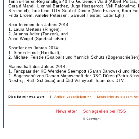
Tennis-Herren-Regionalliga 40 TG Gürzenich Wald (Albert Portas,
Gerald Mandl, Lionnel Barthez, Jugo Herzgerodt, Veli Paloheimo, 
Stremmel), Tanzteam DTV Soul of Dance (Nele Franzen, Kora Faus
Frida Erdem, Amelie Petersen, Samuel Heister, Ester Ejlli)
Sportlerinnen des Jahres 2014:
1. Laura Mertens (Ringen),
2. Arianna Adler (Tanzen), und
Anne Weigel (Sportschießen)
Sportler des Jahres 2014:
1. Simon Ernst (Handball),
2. Michael Feistle (Goalball) und Yannick Schütz (Bogenschießen
Mannschaft des Jahres 2014:
1. Tanzpaar der KG Wendene Seempött (Sarah Danowski und Nic
2. Bogenschützen-Damen-Mannschaft der RSG Düren (Petra Nüss
Niestroj, Ruth Schönau) und Ü53 Volleyball-Team des DTV
Dies ist mir was wert:
|
Artikel veschicken >>
|
Leserbrief zu diesem Art
Newsletter
Schlagzeilen per RSS
© Copyright