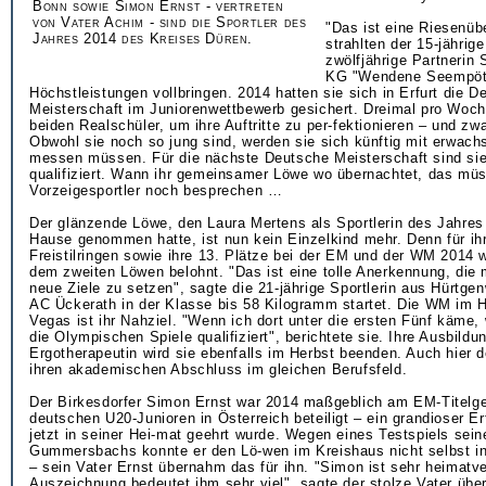
Bonn sowie Simon Ernst - vertreten
von Vater Achim - sind die Sportler des
"Das ist eine Riesenüb
Jahres 2014 des Kreises Düren.
strahlten der 15-jährig
zwölfjährige Partnerin S
KG "Wendene Seempött"
Höchstleistungen vollbringen. 2014 hatten sie sich in Erfurt die D
Meisterschaft im Juniorenwettbewerb gesichert. Dreimal pro Woche
beiden Realschüler, um ihre Auftritte zu per-fektionieren – und zwa
Obwohl sie noch so jung sind, werden sie sich künftig mit erwac
messen müssen. Für die nächste Deutsche Meisterschaft sind si
qualifiziert. Wann ihr gemeinsamer Löwe wo übernachtet, das müs
Vorzeigesportler noch besprechen …
Der glänzende Löwe, den Laura Mertens als Sportlerin des Jahres
Hause genommen hatte, ist nun kein Einzelkind mehr. Denn für ih
Freistilringen sowie ihre 13. Plätze bei der EM und der WM 2014 w
dem zweiten Löwen belohnt. "Das ist eine tolle Anerkennung, die 
neue Ziele zu setzen", sagte die 21-jährige Sportlerin aus Hürtgen
AC Ückerath in der Klasse bis 58 Kilogramm startet. Die WM im H
Vegas ist ihr Nahziel. "Wenn ich dort unter die ersten Fünf käme,
die Olympischen Spiele qualifiziert", berichtete sie. Ihre Ausbildu
Ergotherapeutin wird sie ebenfalls im Herbst beenden. Auch hier d
ihren akademischen Abschluss im gleichen Berufsfeld.
Der Birkesdorfer Simon Ernst war 2014 maßgeblich am EM-Titelg
deutschen U20-Junioren in Österreich beteiligt – ein grandioser Erf
jetzt in seiner Hei-mat geehrt wurde. Wegen eines Testspiels sein
Gummersbachs konnte er den Lö-wen im Kreishaus nicht selbst 
– sein Vater Ernst übernahm das für ihn. "Simon ist sehr heimatv
Auszeichnung bedeutet ihm sehr viel", sagte der stolze Vater übe