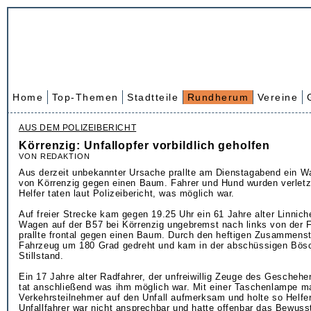
Home
Top-Themen
Stadtteile
Rundherum
Vereine
AUS DEM POLIZEIBERICHT
Körrenzig: Unfallopfer vorbildlich geholfen
VON REDAKTION
Aus derzeit unbekannter Ursache prallte am Dienstagabend ein W
von Körrenzig gegen einen Baum. Fahrer und Hund wurden verletzt
Helfer taten laut Polizeibericht, was möglich war.
Auf freier Strecke kam gegen 19.25 Uhr ein 61 Jahre alter Linnich
Wagen auf der B57 bei Körrenzig ungebremst nach links von der 
prallte frontal gegen einen Baum. Durch den heftigen Zusammens
Fahrzeug um 180 Grad gedreht und kam in der abschüssigen Bö
Stillstand.
Ein 17 Jahre alter Radfahrer, der unfreiwillig Zeuge des Gescheh
tat anschließend was ihm möglich war. Mit einer Taschenlampe m
Verkehrsteilnehmer auf den Unfall aufmerksam und holte so Helfer
Unfallfahrer war nicht ansprechbar und hatte offenbar das Bewusst