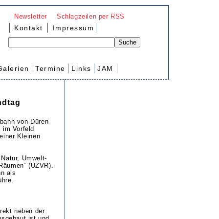
Newsletter
Schlagzeilen per RSS
Kontakt
Impressum
Galerien
Termine
Links
JAM
ndtag
ebahn von Düren
 im Vorfeld
einer Kleinen
 Natur, Umwelt-
 Räumen“ (UZVR).
hn als
ühre.
irekt neben der
usgebaut ist und