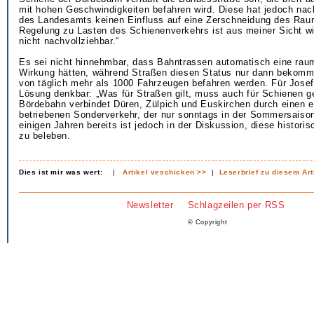
mit hohen Geschwindigkeiten befahren wird. Diese hat jedoch na
des Landesamts keinen Einfluss auf eine Zerschneidung des Rau
Regelung zu Lasten des Schienenverkehrs ist aus meiner Sicht wil
nicht nachvollziehbar.“
Es sei nicht hinnehmbar, dass Bahntrassen automatisch eine ra
Wirkung hätten, während Straßen diesen Status nur dann bekomm
von täglich mehr als 1000 Fahrzeugen befahren werden. Für Josef 
Lösung denkbar: „Was für Straßen gilt, muss auch für Schienen ge
Bördebahn verbindet Düren, Zülpich und Euskirchen durch einen e
betriebenen Sonderverkehr, der nur sonntags in der Sommersaison 
einigen Jahren bereits ist jedoch in der Diskussion, diese histori
zu beleben.
Dies ist mir was wert:
|
Artikel veschicken >>
|
Leserbrief zu diesem Art
Newsletter
Schlagzeilen per RSS
© Copyright