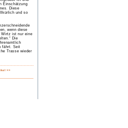
ch Einschätzung
mes. Diese
lkürlich und so
umzerschneidende
en, wenn diese
Wirtz ist nur eine
lten.“ Die
hrenamtlich
fährt. Seit
sche Trasse wieder
ikel >>