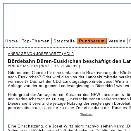
Home
Top-Themen
Stadtteile
Rundherum
Vereine
ANFRAGE VON JOSEF WIRTZ (MDL9
Bördebahn Düren-Euskirchen beschäftigt den La
VON REDAKTION [25.02.2015, 21.36 UHR]
Gibt es eine Chance für eine umfassende Reaktivierung der Börd
nach Euskirchen? Oder wird dies von der Landesbürokratie bereits
verhindert? Das will der CDU-Landtagsabgeordnete Josef Wirtz in 
Anfrage von der rot-grünen Landesregierung in Düsseldorf wissen.
Hintergrund der Anfrage ist ein Kataster des NRW-Landesamts für
und Verbraucherschutz zu sog. „unzerschnittenen verkehrsarmen
Dieses sieht bereits die jetzige Nutzung der eingleisigen Bördeba
problematisch an, da diese zu einer Zerschneidung des Raumes f
Werbung
Eine Einschätzung, die Josef Wirtz nicht nachvollziehen kann: „D
Schiene der Bördebahn verläuft die Bundesstraße 56n, die breit a