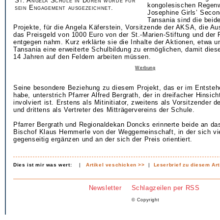
St. Angela Schule in Düren wurde für
kongolesischen Regenw
sein Engagement ausgezeichnet.
Josephine Girls’ Secon
Tansania sind die beid
Projekte, für die Angela Käferstein, Vorsitzende der AKSA, die A
das Preisgeld von 1000 Euro von der St.-Marien-Stiftung und der
entgegen nahm. Kurz erklärte sie die Inhalte der Aktionen, etwa
Tansania eine erweiterte Schulbildung zu ermöglichen, damit diese
14 Jahren auf den Feldern arbeiten müssen.
Werbung
Seine besondere Beziehung zu diesem Projekt, das er im Entstehe
habe, unterstrich Pfarrer Alfred Bergrath, der in dreifacher Hinsich
involviert ist. Erstens als Mitinitiator, zweitens als Vorsitzender d
und drittens als Vertreter des Mitträgervereins der Schule.
Pfarrer Bergrath und Regionaldekan Doncks erinnerte beide an da
Bischof Klaus Hemmerle von der Weggemeinschaft, in der sich vi
gegenseitig ergänzen und an der sich der Preis orientiert.
Dies ist mir was wert:
|
Artikel veschicken >>
|
Leserbrief zu diesem Art
Newsletter
Schlagzeilen per RSS
© Copyright