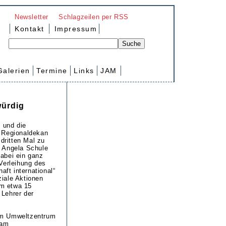
Newsletter
Schlagzeilen per RSS
Kontakt
Impressum
Galerien
Termine
Links
JAM
würdig
h und die
h Regionaldekan
dritten Mal zu
. Angela Schule
dabei ein ganz
 Verleihung des
ft international“
ziale Aktionen
m etwa 15
 Lehrer der
im Umweltzentrum
 am