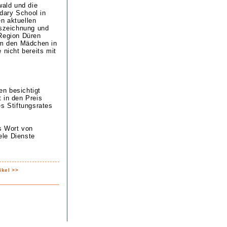
ald und die
dary School in
en aktuellen
uszeichnung und
 Region Düren
 um den Mädchen in
 nicht bereits mit
n besichtigt
t in den Preis
es Stiftungsrates
s Wort von
ele Dienste
ikel >>