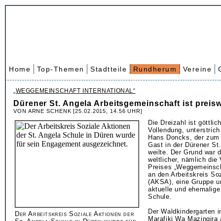
Home
Top-Themen
Stadtteile
Rundherum
Vereine
„WEGGEMEINSCHAFT INTERNATIONAL“
Dürener St. Angela Arbeitsgemeinschaft ist preis
VON ARNE SCHENK [25.02.2015, 14.56 UHR]
Die Dreizahl ist göttlic
Vollendung, unterstric
Hans Doncks, der zum 
Gast in der Dürener St
weilte. Der Grund war 
weltlicher, nämlich die
Preises „Weggemeinscha
an den Arbeitskreis So
(AKSA), eine Gruppe u
aktuelle und ehemalige
Schule.
Der Waldkindergarten 
Der Arbeitskreis Soziale Aktionen der
Marafiki Wa Mazingira