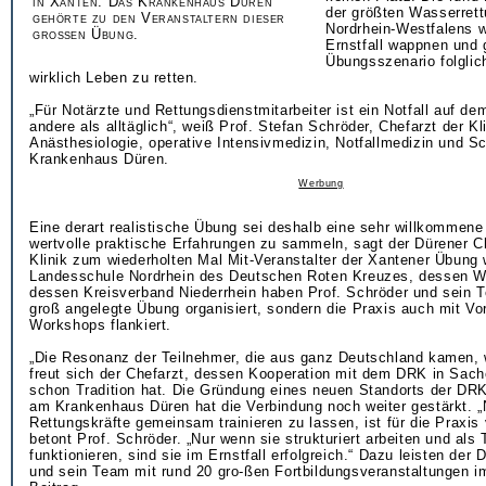
in Xanten. Das Krankenhaus Düren
der größten Wasserret
gehörte zu den Veranstaltern dieser
Nordrhein-Westfalens w
großen Übung.
Ernstfall wappnen und
Übungsszenario folglich
wirklich Leben zu retten.
„Für Notärzte und Rettungsdienstmitarbeiter ist ein Notfall auf d
andere als alltäglich“, weiß Prof. Stefan Schröder, Chefarzt der Kli
Anästhesiologie, operative Intensivmedizin, Notfallmedizin und S
Krankenhaus Düren.
Werbung
Eine derart realistische Übung sei deshalb eine sehr willkommene
wertvolle praktische Erfahrungen zu sammeln, sagt der Dürener C
Klinik zum wiederholten Mal Mit-Veranstalter der Xantener Übung 
Landesschule Nordrhein des Deutschen Roten Kreuzes, dessen 
dessen Kreisverband Niederrhein haben Prof. Schröder und sein T
groß angelegte Übung organisiert, sondern die Praxis auch mit Vo
Workshops flankiert.
„Die Resonanz der Teilnehmer, die aus ganz Deutschland kamen, w
freut sich der Chefarzt, dessen Kooperation mit dem DRK in Sach
schon Tradition hat. Die Gründung eines neuen Standorts der DR
am Krankenhaus Düren hat die Verbindung noch weiter gestärkt. „
Rettungskräfte gemeinsam trainieren zu lassen, ist für die Praxi
betont Prof. Schröder. „Nur wenn sie strukturiert arbeiten und als
funktionieren, sind sie im Ernstfall erfolgreich.“ Dazu leisten der 
und sein Team mit rund 20 gro-ßen Fortbildungsveranstaltungen im