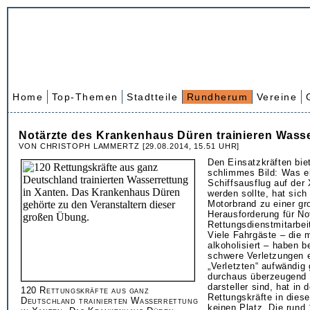
Home
Top-Themen
Stadtteile
Rundherum
Vereine
Notärzte des Krankenhaus Düren trainieren Wass
VON CHRISTOPH LAMMERTZ [29.08.2014, 15.51 UHR]
Den Einsatzkräften biet
schlimmes Bild: Was ei
Schiffsausflug auf der
werden sollte, hat sic
Motorbrand zu einer gr
Herausforderung für No
Rettungsdienstmitarbeit
Viele Fahrgäste – die 
alkoholisiert – haben be
schwere Verletzungen e
„Verletzten“ aufwändig
durchaus überzeugend 
darsteller sind, hat in
120 Rettungskräfte aus ganz
Rettungskräfte in dies
Deutschland trainierten Wasserrettung
keinen Platz. Die rund