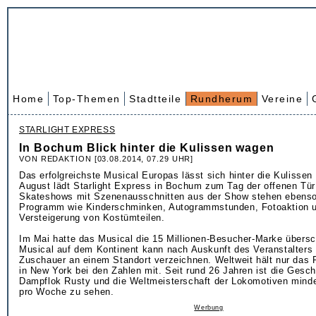
Home
Top-Themen
Stadtteile
Rundherum
Vereine
STARLIGHT EXPRESS
In Bochum Blick hinter die Kulissen wagen
VON REDAKTION [03.08.2014, 07.29 UHR]
Das erfolgreichste Musical Europas lässt sich hinter die Kulisse
August lädt Starlight Express in Bochum zum Tag der offenen Tür
Skateshows mit Szenenausschnitten aus der Show stehen ebens
Programm wie Kinderschminken, Autogrammstunden, Fotoaktion u
Versteigerung von Kostümteilen.
Im Mai hatte das Musical die 15 Millionen-Besucher-Marke übersch
Musical auf dem Kontinent kann nach Auskunft des Veranstalters 
Zuschauer an einem Standort verzeichnen. Weltweit hält nur das
in New York bei den Zahlen mit. Seit rund 26 Jahren ist die Gesc
Dampflok Rusty und die Weltmeisterschaft der Lokomotiven mind
pro Woche zu sehen.
Werbung