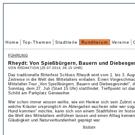
Home
Top-Themen
Stadtteile
Rundherum
Vereine
FÜHRUNG
Rheydt: Von Spießbürgern, Bauern und Diebesge
VON REDAKTION [25.07.2014, 06.15 UHR]
Das traditionelle Ritterfest Schloss Rheydt wird vom 1. bis 3. Aug
Zeitreise in die Welt des Mittelalters einladen. Einen Vorgeschmac
Mittelalter-Tour „Von Spießbürgern, Bauern und Diebesgesindel“, 
Sonntag, dem 27. Juli (Start 15 Uhr) stattfindet. Treffpunkt ist da
Schild am Parkplatz Geroweiher.
Wer schon immer wissen wollte, wie ein Henker sich sein Zubrot 
welche Kräuter ursprünglich im Abteigarten wuchsen oder wer soga
Hund kommen“ möchte, kann sich von einem Stadtführer im histo
die Welt des Mittelalters entführen lassen und einen Alltag kennen
Gläubigkeit und Naturverbundenheit geprägt war.
Werbung