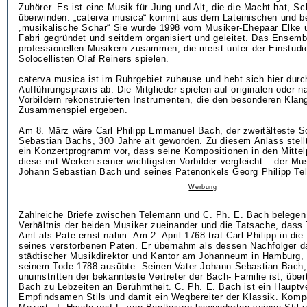
Zuhörer. Es ist eine Musik für Jung und Alt, die die Macht hat, S
überwinden. „caterva musica“ kommt aus dem Lateinischen und b
„musikalische Schar“ Sie wurde 1998 vom Musiker-Ehepaar Elke 
Fabri gegründet und seitdem organisiert und geleitet. Das Ensemb
professionellen Musikern zusammen, die meist unter der Einstudi
Solocellisten Olaf Reiners spielen.
caterva musica ist im Ruhrgebiet zuhause und hebt sich hier durch
Aufführungspraxis ab. Die Mitglieder spielen auf originalen oder n
Vorbildern rekonstruierten Instrumenten, die den besonderen Klan
Zusammenspiel ergeben.
Am 8. März wäre Carl Philipp Emmanuel Bach, der zweitälteste 
Sebastian Bachs, 300 Jahre alt geworden. Zu diesem Anlass stell
ein Konzertprogramm vor, dass seine Kompositionen in den Mittelp
diese mit Werken seiner wichtigsten Vorbilder vergleicht – der Mu
Johann Sebastian Bach und seines Patenonkels Georg Philipp Te
Werbung
Zahlreiche Briefe zwischen Telemann und C. Ph. E. Bach belegen
Verhältnis der beiden Musiker zueinander und die Tatsache, dass
Amt als Pate ernst nahm. Am 2. April 1768 trat Carl Philipp in di
seines verstorbenen Paten. Er übernahm als dessen Nachfolger d
städtischer Musikdirektor und Kantor am Johanneum in Hamburg, 
seinem Tode 1788 ausübte. Seinen Vater Johann Sebastian Bach,
unumstritten der bekannteste Vertreter der Bach- Familie ist, über
Bach zu Lebzeiten an Berühmtheit. C. Ph. E. Bach ist ein Hauptve
Empfindsamen Stils und damit ein Wegbereiter der Klassik. Komp