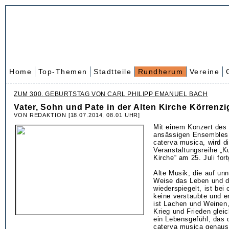
Home
Top-Themen
Stadtteile
Rundherum
Vereine
ZUM 300. GEBURTSTAG VON CARL PHILIPP EMANUEL BACH
Vater, Sohn und Pate in der Alten Kirche Körrenzi
VON REDAKTION [18.07.2014, 08.01 UHR]
Mit einem Konzert des
ansässigen Ensembles 
caterva musica, wird di
Veranstaltungsreihe „Ku
Kirche“ am 25. Juli for
Alte Musik, die auf un
Weise das Leben und d
wiederspiegelt, ist bei
keine verstaubte und e
ist Lachen und Weinen
Krieg und Frieden glei
ein Lebensgefühl, das 
caterva musica genauso