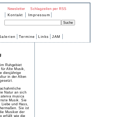
Newsletter
Schlagzeilen per RSS
Kontakt
Impressum
Galerien
Termine
Links
JAM
g
 im Ruhgebiet
für Alte Musik,
e diesjährige
ltur in der Alten
tgesetzt.
nachahmliche
ie Natur an sich
 caterva musica
rnste Musik. Sie
, Liebe und Hass,
chermaßen. Sie ist
die Musiker der
 erfüllt wie die