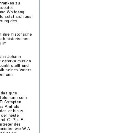
chranken zu
edeutet
und Wolfgang
le setzt sich aus
erung des
 ihre historische
ach historischen
g im
Sohn Johann
t caterva musica
unkt stellt und
sik seines Vaters
lemann.
 das gute
 Telemann sein
e Fußstapfen
as Amt als
das er bis zu
 der heute
traf C. Ph. E.
rtreter des
onisten wie W.A.