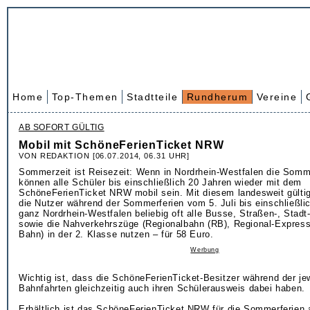
Home
Top-Themen
Stadtteile
Rundherum
Vereine
AB SOFORT GÜLTIG
Mobil mit SchöneFerienTicket NRW
VON REDAKTION [06.07.2014, 06.31 UHR]
Sommerzeit ist Reisezeit: Wenn in Nordrhein-Westfalen die Somm
können alle Schüler bis einschließlich 20 Jahren wieder mit dem
SchöneFerienTicket NRW mobil sein. Mit diesem landesweit gülti
die Nutzer während der Sommerferien vom 5. Juli bis einschließlic
ganz Nordrhein-Westfalen beliebig oft alle Busse, Straßen-, Stad
sowie die Nahverkehrszüge (Regionalbahn (RB), Regional-Expres
Bahn) in der 2. Klasse nutzen – für 58 Euro.
Werbung
Wichtig ist, dass die SchöneFerienTicket-Besitzer während der je
Bahnfahrten gleichzeitig auch ihren Schülerausweis dabei haben.
Erhältlich ist das SchöneFerienTicket NRW für die Sommerferien a