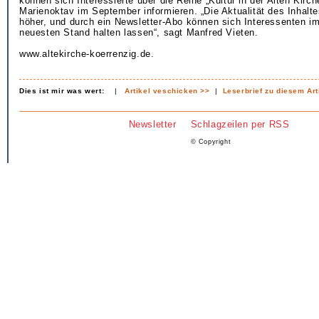
können sich Interessierte über die Reihe „Kultur in der Alten Kirc
Marienoktav im September informieren. „Die Aktualität des Inhalte
höher, und durch ein Newsletter-Abo können sich Interessenten i
neuesten Stand halten lassen“, sagt Manfred Vieten.
www.altekirche-koerrenzig.de.
Dies ist mir was wert:
|
Artikel veschicken >>
|
Leserbrief zu diesem Art
Newsletter
Schlagzeilen per RSS
© Copyright