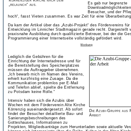
Körrenziger Kirche nach dem
Es gab nur begrenzte
„relaunch“ aus.
Downloadmöglichkeiten
Besucher, und der Pfl
hoch“, fasst Vieten zusammen. Es war Zeit für eine Überarbeitung
Da kam der Artikel über das „Azubi-Projekt“ des Fördervereins für
Entwicklung im Linnicher Stadtmagazin gerade recht. Dargestellt 
praxisnahe Ausbildung durch qualifizierte Betreuer, bei der die Ge
Programmierung einer Internetseite vollständig gefördert wird.
Werbung
Lediglich die Gebühren für die
Einrichtung der Internetadresse und für
die Bereitstellung des Speicherplatzes
müssen die Auftraggeber übernehmen.
„Ich bewarb mich im Namen des Vereins,
erhielt kurzfristig eine Zusage. Da die
Kommunikation problemlos per E-Mail
und Telefon ablief, spielte die Entfernung
zu Potsdam keine Rolle.“
Intensiv haben sich die Azubis über
Wochen mit dem Förderverein Alte Kirche
Körrenzig auseinandergesetzt. Ab sofort
Die Azubi-Gruppe aus 
findet der Besucher detaillierte Bau- und
Arbeit
Sanierungsbeschreibungen des
Gotteshauses, Informationen zu
Projekten, Mitgliedsanträge zum Herunterladen sowie aktuelle Ver