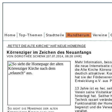
Home
Top-Themen
Stadtteile
Rundherum
Vereine
„RETTET DIE ALTE KIRCHE" HAT NEUE HOMEPAGE
Körrenziger im Zeichen des Neuanfangs
VON DOROTHÉE SCHENK [07.07.2014, 08.28 UHR]
Mehr Information, bess
die neue Internetseite 
die Alte Kirche Körrenz
deutlich attraktiver. K
hat sie der Förderverei
Entwicklung e.V. aus 
13 Jahre ist es her, sei
Verein seine Visitenkar
hinterlegt hat. Seither 
Technik rasant veränder
Funktionalität der Ho
begrenzt und die Verwa
So sieht die Homepage der alten
veraltet.