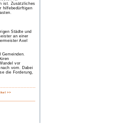
n ist. Zusätzliches
 hilfebedürftigen
asten.
rigen Städte und
ister an einer
germeister Axel
nd Gemeinden.
Düren
 Wandel vor
 nach vorn. Dabei
se die Forderung,
ikel >>