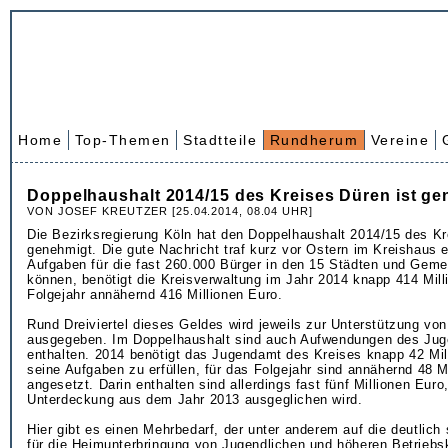
Home
Top-Themen
Stadtteile
Rundherum
Vereine
Doppelhaushalt 2014/15 des Kreises Düren ist ge
VON JOSEF KREUTZER [25.04.2014, 08.04 UHR]
Die Bezirksregierung Köln hat den Doppelhaushalt 2014/15 des K
genehmigt. Die gute Nachricht traf kurz vor Ostern im Kreishaus e
Aufgaben für die fast 260.000 Bürger in den 15 Städten und Gemei
können, benötigt die Kreisverwaltung im Jahr 2014 knapp 414 Mill
Folgejahr annähernd 416 Millionen Euro.
Rund Dreiviertel dieses Geldes wird jeweils zur Unterstützung von
ausgegeben. Im Doppelhaushalt sind auch Aufwendungen des Ju
enthalten. 2014 benötigt das Jugendamt des Kreises knapp 42 Mil
seine Aufgaben zu erfüllen, für das Folgejahr sind annähernd 48 M
angesetzt. Darin enthalten sind allerdings fast fünf Millionen Euro
Unterdeckung aus dem Jahr 2013 ausgeglichen wird.
Hier gibt es einen Mehrbedarf, der unter anderem auf die deutlich
für die Heimunterbringung von Jugendlichen und höheren Betriebs