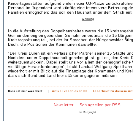
Kindertagesstätten aufgrund vieler neuer U3-Plätze zurückzuführe
Personal im Jugendamt wird künftig eine intensivere Betreuung der
Familien ermöglichen; das soll den Haushalt unter dem Strich entl
Werbung
In die Aufstellung des Doppelhaushaltes waren die 15 kreisangehö
Gemeinden eng eingebunden. So nahmen erstmals die 15 Bürgerme
Kreistagssitzung teil, bei der ihr Sprecher, der Hürtgenwalder Bür
Buch, die Positionen der Kommunen darstellte.
"Der Kreis Düren ist ein verlässlicher Partner seiner 15 Städte u
Nachdem unser Doppelhaushalt genehmigt ist, gilt es, den Kreis 
weiterzuentwickeln. Dabei stellt uns vor allem der demografische
vielfältige Herausforderungen", blickt Landrat Wolfgang Spelthahn
wiederholt er mit Blick auf die Finanzlage der Kommunen und Krei
dass sich Bund und Land hier stärker engagieren müssen.
Dies ist mir was wert:
|
Artikel veschicken >>
|
Leserbrief zu diesem Art
Newsletter
Schlagzeilen per RSS
© Copyright