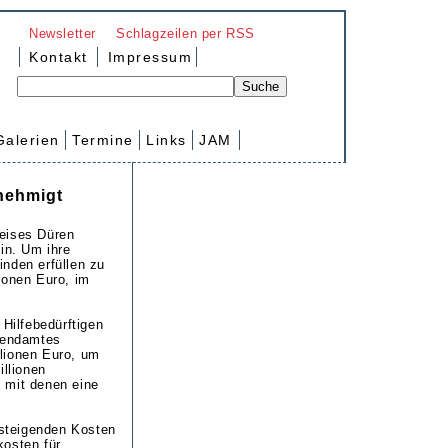
Newsletter
Schlagzeilen per RSS
Kontakt
Impressum
Galerien
Termine
Links
JAM
nehmigt
reises Düren
in. Um ihre
nden erfüllen zu
ionen Euro, im
 Hilfebedürftigen
gendamtes
lionen Euro, um
illionen
, mit denen eine
 steigenden Kosten
kosten für