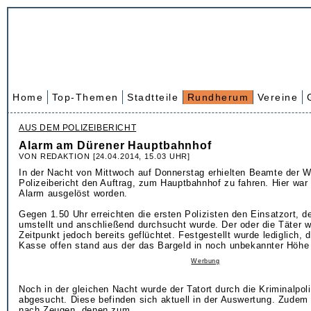
Home
Top-Themen
Stadtteile
Rundherum
Vereine
AUS DEM POLIZEIBERICHT
Alarm am Dürener Hauptbahnhof
VON REDAKTION [24.04.2014, 15.03 UHR]
In der Nacht von Mittwoch auf Donnerstag erhielten Beamte der 
Polizeibericht den Auftrag, zum Hauptbahnhof zu fahren. Hier wa
Alarm ausgelöst worden.
Gegen 1.50 Uhr erreichten die ersten Polizisten den Einsatzort, d
umstellt und anschließend durchsucht wurde. Der oder die Täter 
Zeitpunkt jedoch bereits geflüchtet. Festgestellt wurde lediglich, 
Kasse offen stand aus der das Bargeld in noch unbekannter Höhe
Werbung
Noch in der gleichen Nacht wurde der Tatort durch die Kriminalpol
abgesucht. Diese befinden sich aktuell in der Auswertung. Zudem f
nach Zeugen, denen zum