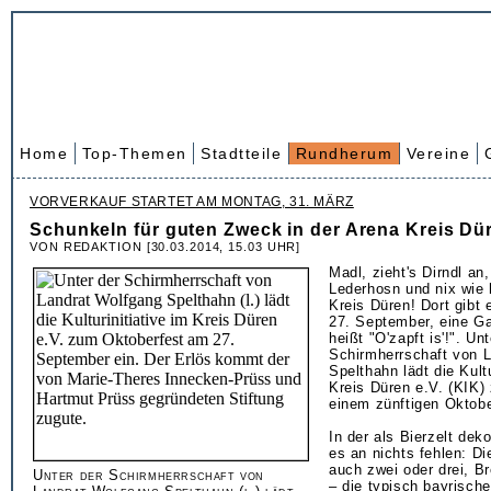
Home
Top-Themen
Stadtteile
Rundherum
Vereine
VORVERKAUF STARTET AM MONTAG, 31. MÄRZ
Schunkeln für guten Zweck in der Arena Kreis Dü
VON REDAKTION [30.03.2014, 15.03 UHR]
Madl, zieht's Dirndl an
Lederhosn und nix wie 
Kreis Düren! Dort gibt
27. September, eine G
heißt "O'zapft is'!". Un
Schirmherrschaft von 
Spelthahn lädt die Kultu
Kreis Düren e.V. (KIK)
einem zünftigen Oktobe
In der als Bierzelt dek
es an nichts fehlen: D
auch zwei oder drei, B
Unter der Schirmherrschaft von
– die typisch bayrische