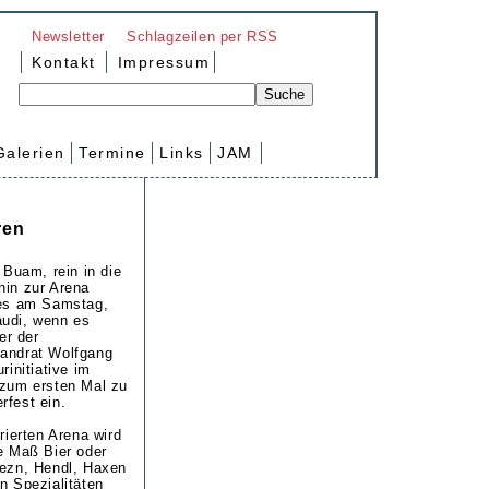
Newsletter
Schlagzeilen per RSS
Kontakt
Impressum
Galerien
Termine
Links
JAM
ren
, Buam, rein in die
hin zur Arena
 es am Samstag,
audi, wenn es
ter der
Landrat Wolfgang
rinitiative im
 zum ersten Mal zu
rfest ein.
orierten Arena wird
ie Maß Bier oder
rezn, Hendl, Haxen
n Spezialitäten