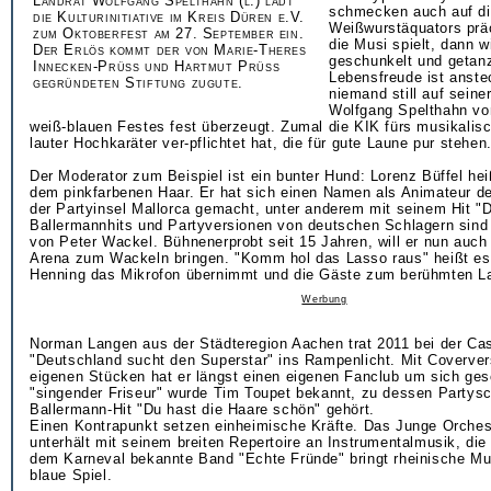
Landrat Wolfgang Spelthahn (l.) lädt
schmecken auch auf di
die Kulturinitiative im Kreis Düren e.V.
Weißwurstäquators prä
zum Oktoberfest am 27. September ein.
die Musi spielt, dann w
Der Erlös kommt der von Marie-Theres
geschunkelt und getanz
Innecken-Prüss und Hartmut Prüss
Lebensfreude ist anste
gegründeten Stiftung zugute.
niemand still auf seine
Wolfgang Spelthahn vo
weiß-blauen Festes fest überzeugt. Zumal die KIK fürs musikali
lauter Hochkaräter ver-pflichtet hat, die für gute Laune pur stehen
Der Moderator zum Beispiel ist ein bunter Hund: Lorenz Büffel he
dem pinkfarbenen Haar. Er hat sich einen Namen als Animateur d
der Partyinsel Mallorca gemacht, unter anderem mit seinem Hit "
Ballermannhits und Partyversionen von deutschen Schlagern sind 
von Peter Wackel. Bühnenerprobt seit 15 Jahren, will er nun auch
Arena zum Wackeln bringen. "Komm hol das Lasso raus" heißt es
Henning das Mikrofon übernimmt und die Gäste zum berühmten La
Werbung
Norman Langen aus der Städteregion Aachen trat 2011 bei der Ca
"Deutschland sucht den Superstar" ins Rampenlicht. Mit Coverve
eigenen Stücken hat er längst einen eigenen Fanclub um sich ges
"singender Friseur" wurde Tim Toupet bekannt, zu dessen Partysc
Ballermann-Hit "Du hast die Haare schön" gehört.
Einen Kontrapunkt setzen einheimische Kräfte. Das Junge Orche
unterhält mit seinem breiten Repertoire an Instrumentalmusik, die
dem Karneval bekannte Band "Echte Fründe" bringt rheinische Mu
blaue Spiel.