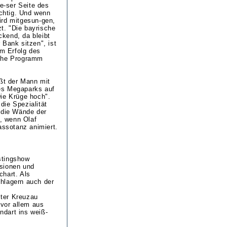
e-ser Seite des
chtig. Und wenn
ird mitgesun-gen,
t. "Die bayrische
ckend, da bleibt
r Bank sitzen", ist
m Erfolg des
sche Programm
.
ißt der Mann mit
es Megaparks auf
Die Krüge hoch".
die Spezialität
 die Wände der
, wenn Olaf
ssotanz animiert.
stingshow
rsionen und
chart. Als
hlagern auch der
ster Kreuzau
 vor allem aus
ndart ins weiß-