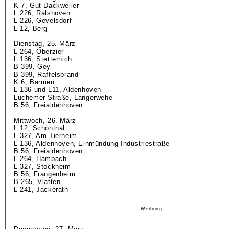
K 7, Gut Dackweiler
L 226, Ralshoven
L 226, Gevelsdorf
L 12, Berg
Dienstag, 25. März
L 264, Oberzier
L 136, Stetternich
B 399, Gey
B 399, Raffelsbrand
K 6, Barmen
L 136 und L11, Aldenhoven
Luchemer Straße, Langerwehe
B 56, Freialdenhoven
Mittwoch, 26. März
L 12, Schönthal
L 327, Am Tierheim
L 136, Aldenhoven, Einmündung Industriestraße
B 56, Freialdenhoven
L 264, Hambach
L 327, Stockheim
B 56, Frangenheim
B 265, Vlatten
L 241, Jackerath
Werbung