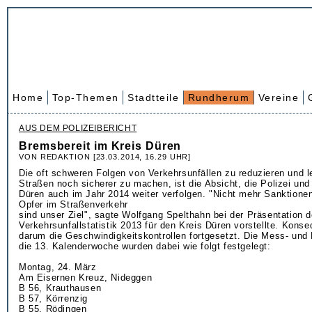
Home
Top-Themen
Stadtteile
Rundherum
Vereine
AUS DEM POLIZEIBERICHT
Bremsbereit im Kreis Düren
VON REDAKTION [23.03.2014, 16.29 UHR]
Die oft schweren Folgen von Verkehrsunfällen zu reduzieren und le
Straßen noch sicherer zu machen, ist die Absicht, die Polizei und
Düren auch im Jahr 2014 weiter verfolgen. "Nicht mehr Sanktione
Opfer im Straßenverkehr
sind unser Ziel", sagte Wolfgang Spelthahn bei der Präsentation d
Verkehrsunfallstatistik 2013 für den Kreis Düren vorstellte. Kons
darum die Geschwindigkeitskontrollen fortgesetzt. Die Mess- und K
die 13. Kalenderwoche wurden dabei wie folgt festgelegt:
Montag, 24. März
Am Eisernen Kreuz, Nideggen
B 56, Krauthausen
B 57, Körrenzig
B 55, Rödingen