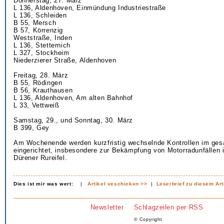
Donnerstag, 27. März
L 136, Aldenhoven, Einmündung Industriestraße
L 136, Schleiden
B 55, Mersch
B 57, Körrenzig
Weststraße, Inden
L 136, Stetternich
L 327, Stockheim
Niederzierer Straße, Aldenhoven
Freitag, 28. März
B 55, Rödingen
B 56, Krauthausen
L 136, Aldenhoven, Am alten Bahnhof
L 33, Vettweiß
Samstag, 29., und Sonntag, 30. März
B 399, Gey
Am Wochenende werden kurzfristig wechselnde Kontrollen im ges
eingerichtet, insbesondere zur Bekämpfung von Motorradunfällen 
Dürener Rureifel.
Dies ist mir was wert:
|
Artikel veschicken >>
|
Leserbrief zu diesem Art
Newsletter
Schlagzeilen per RSS
© Copyright