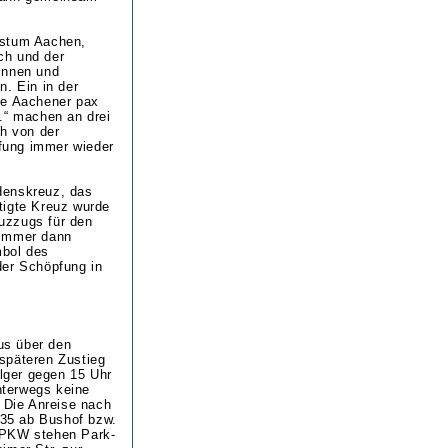
istum Aachen,
ch und der
innen und
n. Ein in der
ie Aachener pax
.“ machen an drei
ch von der
fung immer wieder
denskreuz, das
tigte Kreuz wurde
uzzugs für den
 immer dann
mbol des
der Schöpfung in
us über den
späteren Zustieg
ilger gegen 15 Uhr
nterwegs keine
. Die Anreise nach
 135 ab Bushof bzw.
 PKW stehen Park-