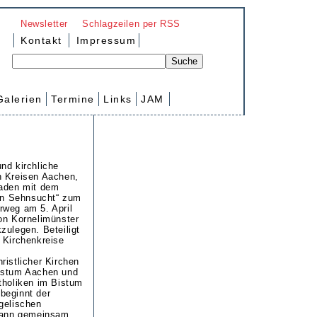
Newsletter
Schlagzeilen per RSS
Kontakt
Impressum
Galerien
Termine
Links
JAM
nd kirchliche
n Kreisen Aachen,
laden mit dem
n Sehnsucht“ zum
rweg am 5. April
on Kornelimünster
zulegen. Beteiligt
 Kirchenkreise
ristlicher Kirchen
istum Aachen und
tholiken im Bistum
beginnt der
gelischen
 dann gemeinsam