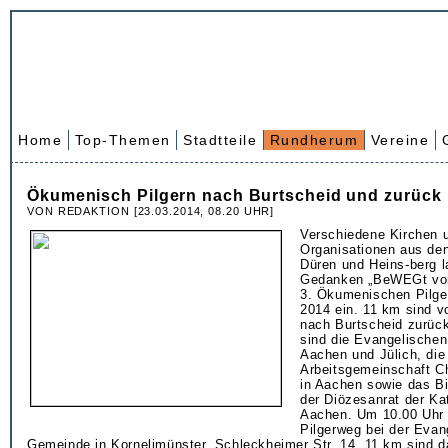
Home
Top-Themen
Stadtteile
Rundherum
Vereine
Ökumenisch Pilgern nach Burtscheid und zurück
VON REDAKTION [23.03.2014, 08.20 UHR]
Verschiedene Kirchen u
Organisationen aus de
Düren und Heins-berg 
Gedanken „BeWEGt vo
3. Ökumenischen Pilge
2014 ein. 11 km sind v
nach Burtscheid zurück
sind die Evangelischen
Aachen und Jülich, die
Arbeitsgemeinschaft Ch
in Aachen sowie das B
der Diözesanrat der Ka
Aachen. Um 10.00 Uhr 
Pilgerweg bei der Evan
Gemeinde in Kornelimünster, Schleckheimer Str. 14. 11 km sind