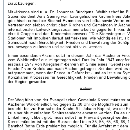
zurückzulegen.
Mitwirkende sind u. a. Dr. Johannes Bündgens, Weihbischof im B
Superintendent Jens Sannig vom Evangelischen Kirchenkreis Jüli
griechisch-orthodoxe Bischof Evmenios von Lefka sowie Vertreter
Vertreter von sieben christlichen Kirchen und Gemeinden in Aache
internationalen Entwicklungszusammenarbeit engagierter Imker, d
christi-Gruppe und das Kindermissionswerk `“Die Sternsingen e. V
Stationen mit Impulsen darauf aufmerksam, wie wichtig es ist, si
Sehnsucht nach Gerechtigkeit, Frieden und Bewahrung der Schöp
neu bewegen zu lassen und selbst aktiv zu werden.
Einen besonderen Akzent setzt in diesem Jahr das Aachener Frie
vom Waldfriedhof aus mitgetragen wird. Das im Jahr 1947 angefer
erstmals 1947 von Kriegsheim-kehrern im Sinne eines "Gebetskre
Frieden" von Krefeld aus nach Aachen getragen. Seitdem wird es
aufgenommen, wenn der Friede in Gefahr ist - und es ist zum Sy
Konziliaren Prozesses für Gerechtigkeit, Frieden und Bewahrung 
der Region geworden.
Werbung
Der Weg führt von der Evangelischen Gemeinde Kornelimünster a
Aachener Wald-friedhof, wo gegen 12.30 Uhr die Möglichkeit zum 
besteht, bis zur Burtscheider Kirche St. Johann Baptist, wo die P
zu einer ökumenischen Schlussandacht erwartet werden. Da es u
Einkehrmöglichkeit gibt, muss selbst für Proviant gesorgt werden
Kornelimünster ist mit den Bussen der Linien 35, 55, 65, 66, 68,
Bahnhof Rothe Erde problemlos möglich. Für die Anfahrt mit dem