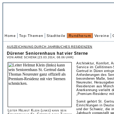
Home
Top-Themen
Stadtteile
Rundherum
Vereine
AUSZEICHNUNG DURCH JAHRBUCHES RESIDENZEN
Dürener Seniorenhaus hat vier Sterne
VON ARNE SCHENK [23.03.2014, 08.06 UHR]
Architektur, Komfort, 
Service im Cellitinnen
Gertrud in Düren entsp
Anforderungen des Se
besonderen Maße, bes
Neureuter, Herausgebe
Residenzen aus Münch
Anerkennung verleiht de
„Premium-Residenz mit 
Somit gehört St. Gertr
Einrichtungen in Deuts
und der Schweiz, die i
Leiter Helmut Klein (links) kann sein
Jahrbuch vorgestellt we