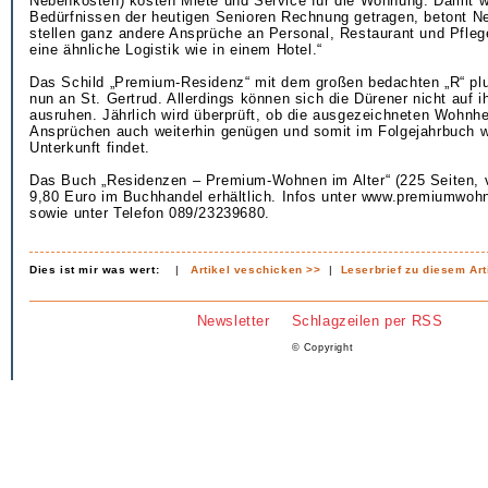
Nebenkosten) kosten Miete und Service für die Wohnung. Damit w
Bedürfnissen der heutigen Senioren Rechnung getragen, betont Ne
stellen ganz andere Ansprüche an Personal, Restaurant und Pfleg
eine ähnliche Logistik wie in einem Hotel.“
Das Schild „Premium-Residenz“ mit dem großen bedachten „R“ pl
nun an St. Gertrud. Allerdings können sich die Dürener nicht auf i
ausruhen. Jährlich wird überprüft, ob die ausgezeichneten Wohnh
Ansprüchen auch weiterhin genügen und somit im Folgejahrbuch w
Unterkunft findet.
Das Buch „Residenzen – Premium-Wohnen im Alter“ (225 Seiten, vie
9,80 Euro im Buchhandel erhältlich. Infos unter www.premiumwohn
sowie unter Telefon 089/23239680.
Dies ist mir was wert:
|
Artikel veschicken >>
|
Leserbrief zu diesem Art
Newsletter
Schlagzeilen per RSS
© Copyright