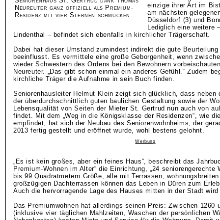
Seniorenhaus St. Gertrud dank Thomas
einzige ihrer Art im Bi
Neureuter ganz offiziell als Premium-
am nächsten gelegenen 
Residenz mit vier Sternen schmücken.
Düsseldorf (3) und Bonn
Lediglich eine weitere 
Lindenthal – befindet sich ebenfalls in kirchlicher Trägerschaft.
Dabei hat dieser Umstand zumindest indirekt die gute Beurteilung
beeinflusst. Es vermittele eine große Geborgenheit, wenn zwisch
wieder Schwestern des Ordens bei den Bewohnern vorbeischauten,
Neureuter. „Das gibt schon einmal ein anderes Gefühl.“ Zudem be
kirchliche Träger die Aufnahme in sein Buch finden.
Seniorenhausleiter Helmut Klein zeigt sich glücklich, dass neben 
der überdurchschnittlich guten baulichen Gestaltung sowie der W
Lebensqualität von Seiten der Mieter St. Gertrud nun auch von a
findet. Mit dem „Weg in die Königsklasse der Residenzen“, wie di
empfindet, hat sich der Neubau des Seniorenwohnheims, der gera
2013 fertig gestellt und eröffnet wurde, wohl bestens gelohnt.
Werbung
„Es ist kein großes, aber ein feines Haus“, beschreibt das Jahrb
Premium-Wohnen im Alter“ die Einrichtung, „24 seniorengerechte
bis 99 Quadratmetern Größe, alle mit Terrassen, wohnungsbreiten
großzügigen Dachterrassen können das Leben in Düren zum Erleb
Auch die hervorragende Lage des Hauses mitten in der Stadt wird
Das Premiumwohnen hat allerdings seinen Preis: Zwischen 1260 
(inklusive vier täglichen Mahlzeiten, Waschen der persönlichen 