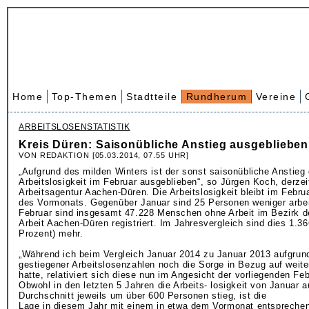
Home
Top-Themen
Stadtteile
Rundherum
Vereine
ARBEITSLOSENSTATISTIK
Kreis Düren: Saisonübliche Anstieg ausgeblieben
VON REDAKTION [05.03.2014, 07.55 UHR]
„Aufgrund des milden Winters ist der sonst saisonübliche Anstieg 
Arbeitslosigkeit im Februar ausgeblieben“, so Jürgen Koch, derzeit
Arbeitsagentur Aachen-Düren. Die Arbeitslosigkeit bleibt im Febr
des Vormonats. Gegenüber Januar sind 25 Personen weniger arbe
Februar sind insgesamt 47.228 Menschen ohne Arbeit im Bezirk de
Arbeit Aachen-Düren registriert. Im Jahresvergleich sind dies 1.3
Prozent) mehr.
„Während ich beim Vergleich Januar 2014 zu Januar 2013 aufgrun
gestiegener Arbeitslosenzahlen noch die Sorge in Bezug auf weit
hatte, relativiert sich diese nun im Angesicht der vorliegenden Fe
Obwohl in den letzten 5 Jahren die Arbeits- losigkeit von Januar a
Durchschnitt jeweils um über 600 Personen stieg, ist die
Lage in diesem Jahr mit einem in etwa dem Vormonat entspreche