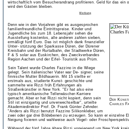
wirtschaftlich vom Besucherandrang profitieren. Geld für das ein 
wird den Gästen bleiben.
Werbung
Denn wie in den Vorjahren gibt es ausgesprochen
familienfreundliche Eintrittspreise. Kinder und
Jugendliche bis zum 18. Lebensjahr sehen die
Ausstellung kostenlos, alle anderen zahlen sieben,
ermäßigt fünf Euro. Das ist möglich dank finanzieller
Unter- stützung der Sparkasse Düren, der Dürener
Kreisbahn und der Rurtalbahn, der Stadtwerke Düren,
F & S solar aus Euskirchen, des Zweckverbandes
Region Aachen und der Eifel- Touristik aus Prüm.
Sein Talent wurde Charles Fazzino in die Wiege
gelegt. Sein italienischer Vater war De- signer, seine
finnische Mutter Bildhauerin. Mit 15 stellte er
erstmals aus, studierte Kunst- geschichte und
sammelte wie Rizzi früh Erfahrungen als
Straßenkünstler in New York. "Er hat also eine
typisch amerikanische Tellerwäscher-Karriere
gemacht. Aber er hat Rizzi nicht kopiert, denn sein
Der Künstl
Stil ist einzigartig und unverwechselbar", urteilte
Charles Fa
Akademiedirektor Prof. Dr. Frank Günter Zehnder.
"Anders als Rizzi benutzt Fazzino Silikonkleber, um
zwei oder gar drei Bildebenen zu erzeugen. So kann er einzelne 
Neigung fixieren und wahlweise auch Vogel- oder Froschperspekti
Während der fünf Jahre ältere Rizzi vorwiegend um New York kreis