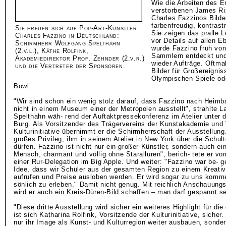
Wie die Arbeiten des 
verstorbenen James Ri
Charles Fazzinos Bilde
farbenfreudig, kontrast
Sie freuen sich auf Pop-Art-Künstler
Sie zeigen das pralle 
Charles Fazzino in Deutschland:
vor Details auf allen 
Schirmherr Wolfgang Spelthahn
wurde Fazzino früh von
(2.v.l.), Käthe Rolfink,
Sammlern entdeckt und
Akademiedirektor Prof. Zehnder (2.v.r.)
wieder Aufträge. Oftma
und die Vertreter der Sponsoren.
Bilder für Großereignis
Olympischen Spiele od
Bowl.
"Wir sind schon ein wenig stolz darauf, dass Fazzino nach Heim
nicht in einem Museum einer der Metropolen ausstellt", strahlte 
Spelthahn wäh- rend der Auftaktpressekonferenz im Atelier unter
Burg. Als Vorsitzender des Trägervereins der Kunstakademie und 
Kulturinitiative übernimmt er die Schirmherrschaft der Ausstellung
großes Privileg, ihm in seinem Atelier in New York über die Schul
dürfen. Fazzino ist nicht nur ein großer Künstler, sondern auch e
Mensch, charmant und völlig ohne Starallüren", berich- tete er v
einer Rur-Delegation im Big Apple. Und weiter: "Fazzino war be- ge
Idee, dass wir Schüler aus der gesamten Region zu einem Kreativ
aufrufen und Preise ausloben werden. Er wird sogar zu uns komm
sönlich zu erleben." Damit nicht genug. Mit reichlich Anschauungs
wird er auch ein Kreis-Düren-Bild schaffen – man darf gespannt se
"Diese dritte Ausstellung wird sicher ein weiteres Highlight für di
ist sich Katharina Rolfink, Vorsitzende der Kulturinitiative, sicher. 
nur ihr Image als Kunst- und Kulturregion weiter ausbauen, sonde