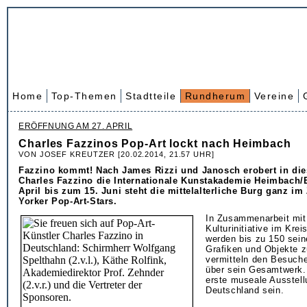
Home
Top-Themen
Stadtteile
Rundherum
Vereine
ERÖFFNUNG AM 27. APRIL
Charles Fazzinos Pop-Art lockt nach Heimbach
VON JOSEF KREUTZER [20.02.2014, 21.57 UHR]
Fazzino kommt! Nach James Rizzi und Janosch erobert in di
Charles Fazzino die Internationale Kunstakademie Heimbach/E
April bis zum 15. Juni steht die mittelalterliche Burg ganz i
Yorker Pop-Art-Stars.
In Zusammenarbeit mit
Kulturinitiative im Krei
werden bis zu 150 seine
Grafiken und Objekte z
vermitteln den Besuche
über sein Gesamtwerk.
erste museale Ausstell
Deutschland sein.