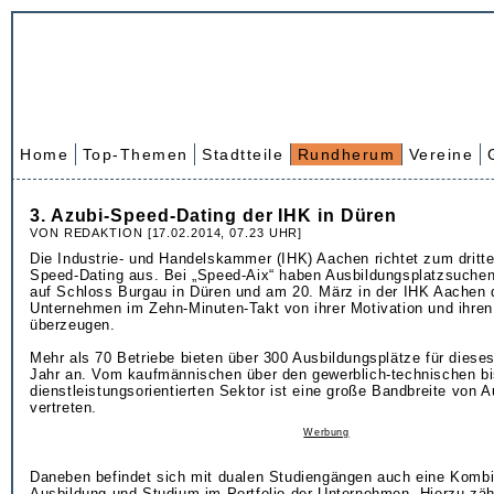
Home
Top-Themen
Stadtteile
Rundherum
Vereine
3. Azubi-Speed-Dating der IHK in Düren
VON REDAKTION [17.02.2014, 07.23 UHR]
Die Industrie- und Handelskammer (IHK) Aachen richtet zum dritte
Speed-Dating aus. Bei „Speed-Aix“ haben Ausbildungsplatzsuche
auf Schloss Burgau in Düren und am 20. März in der IHK Aachen 
Unternehmen im Zehn-Minuten-Takt von ihrer Motivation und ihren
überzeugen.
Mehr als 70 Betriebe bieten über 300 Ausbildungsplätze für diese
Jahr an. Vom kaufmännischen über den gewerblich-technischen b
dienstleistungsorientierten Sektor ist eine große Bandbreite von 
vertreten.
Werbung
Daneben befindet sich mit dualen Studiengängen auch eine Kombi
Ausbildung und Studium im Portfolio der Unternehmen. Hierzu zä