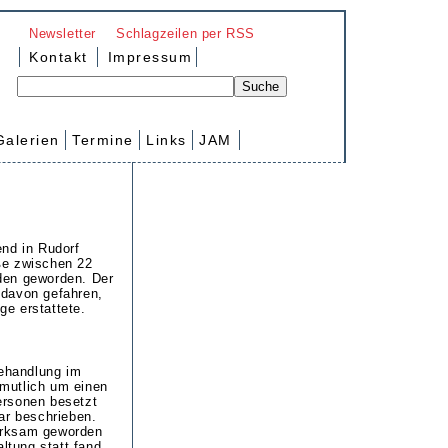
Newsletter
Schlagzeilen per RSS
Kontakt
Impressum
Galerien
Termine
Links
JAM
end in Rudorf
ße zwischen 22
den geworden. Der
 davon gefahren,
ge erstattete.
Behandlung im
mutlich um einen
ersonen besetzt
ar beschrieben.
erksam geworden
ltung statt fand.