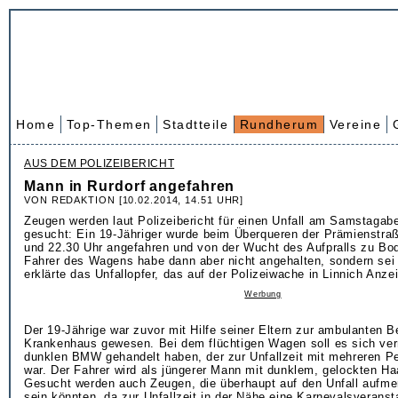
Home
Top-Themen
Stadtteile
Rundherum
Vereine
AUS DEM POLIZEIBERICHT
Mann in Rurdorf angefahren
VON REDAKTION [10.02.2014, 14.51 UHR]
Zeugen werden laut Polizeibericht für einen Unfall am Samstagab
gesucht: Ein 19-Jähriger wurde beim Überqueren der Prämienstra
und 22.30 Uhr angefahren und von der Wucht des Aufpralls zu Bo
Fahrer des Wagens habe dann aber nicht angehalten, sondern sei
erklärte das Unfallopfer, das auf der Polizeiwache in Linnich Anzei
Werbung
Der 19-Jährige war zuvor mit Hilfe seiner Eltern zur ambulanten 
Krankenhaus gewesen. Bei dem flüchtigen Wagen soll es sich ver
dunklen BMW gehandelt haben, der zur Unfallzeit mit mehreren P
war. Der Fahrer wird als jüngerer Mann mit dunklem, gelockten Ha
Gesucht werden auch Zeugen, die überhaupt auf den Unfall aufm
sein könnten, da zur Unfallzeit in der Nähe eine Karnevalsveransta