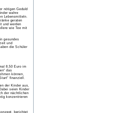
der nötigen Geduld
Kinder wahre
n Lebensmitteln.
tränke geraten
it und werden
llere wie Tee mit
Ein gesundes
zeit und
haben die Schüler
mal 8,50 Euro im
ien“ das
rnehmen können,
art“ finanziell.
en der Kinder aus,
Dabei seien Kinder
h der nächtlichen
htig konzentrieren
onzept, berichtet