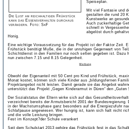
Speiseplan.
Mit viel Fantasie und 
gestalten die rund 20 
Die Lust am reichhaltigen Frühstück
Kunstwerke an gesunde
kann das Essensverhalten durchaus
Auch zuckerhaltige Ge
verändern. Foto: SkF
schnell in Vergessenhe
abgelöst durch gehaltvo
Honig.
Eine wichtige Voraussetzung für das Projekt ist der Faktor Zeit. 
Frühstück benötigt Muße, die in der unruhigen Gegenwart von Teil
Schichtdienst in den Familien nur noch selten gegeben ist. Dazu 
nun zwischen 7.15 und 8.15 Gelegenheit.
Werbung
Obwohl der Eigenanteil mit 50 Cent pro Kind und Frühstück, maxi
Monat kostet, können sich viele Kinder aus „bildungsfernen Famil
Projektangebot nicht leisten. Damit gerade sie das Angebot wah
unterstützt das Projekt „Gegen Kinderarmut in Düren“ den „Guten St
Der Sozialstatus der Eltern wirke sich auf das Gesundheitsverhalt
verzeichnet bereits der Armutsbericht 2001 der Bundesregierung. 
in der Wachstumsphase ganz besonders auf die Energiezufuhr nac
Schlafpause angewiesen. Wer hungrig ist, kann sich halt nicht ric
und die volle Leistung bringen.
Fest im Konzept?der Schule verankert
Seit dem Schulstart 2013 gehöre das Frühstück fest in das Schulk