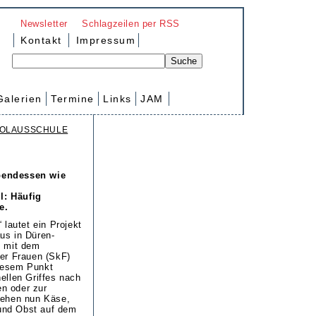
Newsletter
Schlagzeilen per RSS
Kontakt
Impressum
Galerien
Termine
Links
JAM
KOLAUSSCHULE
Abendessen wie
l: Häufig
e.
 lautet ein Projekt
us in Düren-
n mit dem
her Frauen (SkF)
iesem Punkt
ellen Griffes nach
n oder zur
tehen nun Käse,
und Obst auf dem