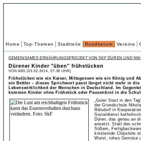
Home
Top-Themen
Stadtteile
Rundherum
Vereine
GEMEINSAMES ERNÄHRUNGSPROJEKT VON SKF DÜREN UND NI
Dürener Kinder "üben" frühstücken
VON ARS [03.02.2014, 07.38 UHR]
Frühstücken wie ein Kaiser, Mittagessen wie ein König und 
ein Bettler – dieses Sprichwort passt längst nicht mehr in die
Lebenswirklichkeit der Menschen in Deutschland. Im Gegentei
kommen Kinder ohne Frühstück oder Pausenbrot in die Schul
„Guter Start in den Tag“
der Grundschule Nikola
Rölsdorf in Kooperatio
Sozialdienst katholisc
Düren, das genau an d
ansetzt. Statt des schn
Süßem, Fertigbackware
knisternde Chipstüte s
Wurst, rohes Gemüse 