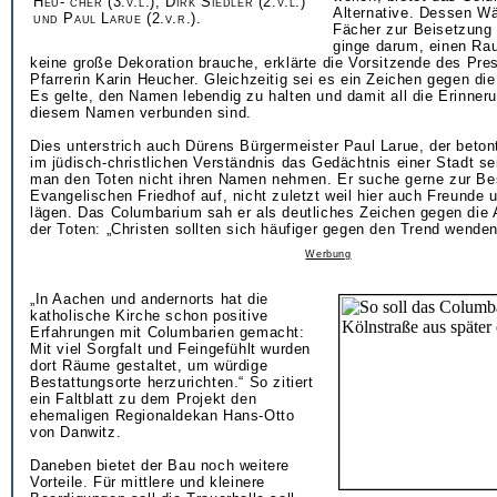
Heu- cher (3.v.l.), Dirk Siedler (2.v.l.)
Alternative. Dessen W
und Paul Larue (2.v.r.).
Fächer zur Beisetzung
ginge darum, einen Ra
keine große Dekoration brauche, erklärte die Vorsitzende des Pre
Pfarrerin Karin Heucher. Gleichzeitig sei es ein Zeichen gegen di
Es gelte, den Namen lebendig zu halten und damit all die Erinneru
diesem Namen verbunden sind.
Dies unterstrich auch Dürens Bürgermeister Paul Larue, der beton
im jüdisch-christlichen Verständnis das Gedächtnis einer Stadt se
man den Toten nicht ihren Namen nehmen. Er suche gerne zur Be
Evangelischen Friedhof auf, nicht zuletzt weil hier auch Freunde
lägen. Das Columbarium sah er als deutliches Zeichen gegen die
der Toten: „Christen sollten sich häufiger gegen den Trend wenden
Werbung
„In Aachen und andernorts hat die
katholische Kirche schon positive
Erfahrungen mit Columbarien gemacht:
Mit viel Sorgfalt und Feingefühlt wurden
dort Räume gestaltet, um würdige
Bestattungsorte herzurichten.“ So zitiert
ein Faltblatt zu dem Projekt den
ehemaligen Regionaldekan Hans-Otto
von Danwitz.
Daneben bietet der Bau noch weitere
Vorteile. Für mittlere und kleinere