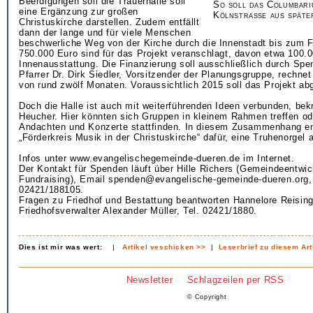
Beerdigungen soll die Trauerhalle soll
So soll das Columbari
eine Ergänzung zur großen
Kölnstraße aus später
Christuskirche darstellen. Zudem entfällt
dann der lange und für viele Menschen
beschwerliche Weg von der Kirche durch die Innenstadt bis zum F
750.000 Euro sind für das Projekt veranschlagt, davon etwa 100.0
Innenausstattung. Die Finanzierung soll ausschließlich durch Sp
Pfarrer Dr. Dirk Siedler, Vorsitzender der Planungsgruppe, rechnet
von rund zwölf Monaten. Voraussichtlich 2015 soll das Projekt ab
Doch die Halle ist auch mit weiterführenden Ideen verbunden, bekr
Heucher. Hier könnten sich Gruppen in kleinem Rahmen treffen o
Andachten und Konzerte stattfinden. In diesem Zusammenhang en
„Förderkreis Musik in der Christuskirche“ dafür, eine Truhenorgel
Infos unter www.evangelischegemeinde-dueren.de im Internet.
Der Kontakt für Spenden läuft über Hille Richers (Gemeindeentwi
Fundraising), Email spenden@evangelische-gemeinde-dueren.org, 
02421/188105.
Fragen zu Friedhof und Bestattung beantworten Hannelore Reisin
Friedhofsverwalter Alexander Müller, Tel. 02421/1880.
Dies ist mir was wert:
|
Artikel veschicken >>
|
Leserbrief zu diesem Art
Newsletter
Schlagzeilen per RSS
© Copyright