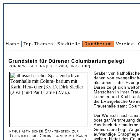
Home
Top-Themen
Stadtteile
Rundherum
Vereine
Grundstein für Dürener Columbarium gelegt
VON ARNE SCHENK [08.12.2013, 06.32 UHR]
Gräber von katholische
denen von evangelisch
jüdisches – der Evange
Düren zeigt sich weltof
Menschen in ihrer Trau
kommen und Kraft tank
die Evangelische Geme
Trauerhalle samt Colu
Der Wunsch nach anon
oder gar Verstreuung d
Ausdruck der modernen 
Grund darin liegt, Ange
nthusiasti- scher Spa- tenstich zur
aufwändige Grabpflege
Totenhalle mit Colum- barium mit Karin
wollen, bietet das Col