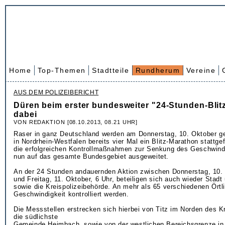
Home
Top-Themen
Stadtteile
Rundherum
Vereine
AUS DEM POLIZEIBERICHT
Düren beim erster bundesweiter "24-Stunden-Blit
dabei
VON REDAKTION [08.10.2013, 08.21 UHR]
Raser in ganz Deutschland werden am Donnerstag, 10. Oktober 
in Nordrhein-Westfalen bereits vier Mal ein Blitz-Marathon stattg
die erfolgreichen Kontrollmaßnahmen zur Senkung des Geschwind
nun auf das gesamte Bundesgebiet ausgeweitet.
An der 24 Stunden andauernden Aktion zwischen Donnerstag, 10. 
und Freitag, 11. Oktober, 6 Uhr, beteiligen sich auch wieder Stadt
sowie die Kreispolizeibehörde. An mehr als 65 verschiedenen Örtli
Geschwindigkeit kontrolliert werden.
Die Messstellen erstrecken sich hierbei von Titz im Norden des Kr
die südlichste
Gemeinde Heimbach, sowie von der westlichen Bereichsgrenze in