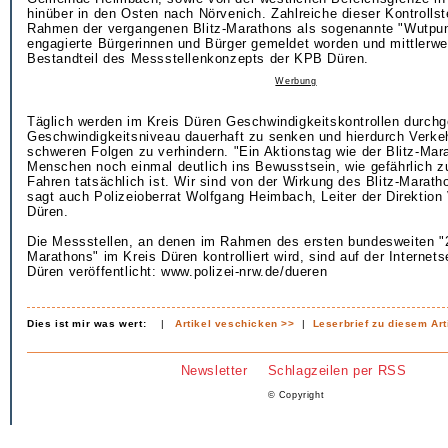
hinüber in den Osten nach Nörvenich. Zahlreiche dieser Kontrollst
Rahmen der vergangenen Blitz-Marathons als sogenannte "Wutpun
engagierte Bürgerinnen und Bürger gemeldet worden und mittlerwei
Bestandteil des Messstellenkonzepts der KPB Düren.
Werbung
Täglich werden im Kreis Düren Geschwindigkeitskontrollen durchg
Geschwindigkeitsniveau dauerhaft zu senken und hierdurch Verkeh
schweren Folgen zu verhindern. "Ein Aktionstag wie der Blitz-Mara
Menschen noch einmal deutlich ins Bewusstsein, wie gefährlich z
Fahren tatsächlich ist. Wir sind von der Wirkung des Blitz-Marath
sagt auch Polizeioberrat Wolfgang Heimbach, Leiter der Direktion
Düren.
Die Messstellen, an denen im Rahmen des ersten bundesweiten "2
Marathons" im Kreis Düren kontrolliert wird, sind auf der Internet
Düren veröffentlicht: www.polizei-nrw.de/dueren
Dies ist mir was wert:
|
Artikel veschicken >>
|
Leserbrief zu diesem Art
Newsletter
Schlagzeilen per RSS
© Copyright