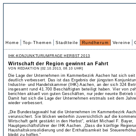
Home
Top-Themen
Stadtteile
Rundherum
Vereine
IHK-KONJUNKTURUMFRAGE HERBST 2013
Wirtschaft der Region gewinnt an Fahrt
VON REDAKTION [02.10.2013, 08.10 UHR]
Die Lage der Unternehmen im Kammerbezirk Aachen hat sich seit
deutlich verbessert. Das ist das Ergebnis der jüngsten Konjunktu
Industrie- und Handelskammer (IHK) Aachen, an der sich 324 Betr
insgesamt rund 41.700 Beschäftigten beteiligt haben. Vier von ze
berichten aktuell von guten Geschäften, nur jeder neunte Betrieb i
Damit hat sich die Lage der Unternehmen erstmals seit dem Jahr
wieder verbessert.
„Die Bundestagswahl hat die Unternehmen im Kammerbezirk Aach
verunsichert. Sie blicken weiterhin zuversichtlich auf die komme
Wirtschaft geht gestärkt in den Herbst“, erklärt Michael F. Bayer,
Hauptgeschäftsführer der IHK Aachen. „Dass die künftige Regieru
Haushaltskonsolidierung und der Enthaltsamkeit bei Steuererhöhu
bleibt zu hoffen.“