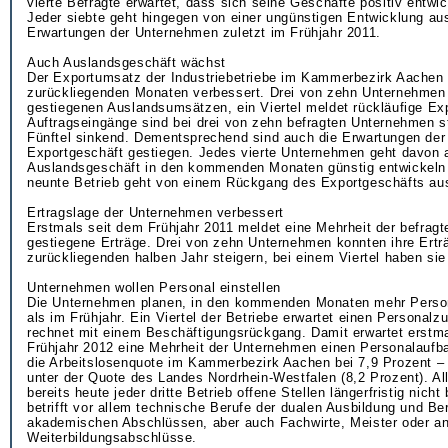
vierte Befragte erwartet, dass sich seine Geschäfte positiv entwi
Jeder siebte geht hingegen von einer ungünstigen Entwicklung au
Erwartungen der Unternehmen zuletzt im Frühjahr 2011.
Auch Auslandsgeschäft wächst
Der Exportumsatz der Industriebetriebe im Kammerbezirk Aachen 
zurückliegenden Monaten verbessert. Drei von zehn Unternehmen 
gestiegenen Auslandsumsätzen, ein Viertel meldet rückläufige Exp
Auftragseingänge sind bei drei von zehn befragten Unternehmen s
Fünftel sinkend. Dementsprechend sind auch die Erwartungen der 
Exportgeschäft gestiegen. Jedes vierte Unternehmen geht davon 
Auslandsgeschäft in den kommenden Monaten günstig entwickeln w
neunte Betrieb geht von einem Rückgang des Exportgeschäfts au
Ertragslage der Unternehmen verbessert
Erstmals seit dem Frühjahr 2011 meldet eine Mehrheit der befrag
gestiegene Erträge. Drei von zehn Unternehmen konnten ihre Ertr
zurückliegenden halben Jahr steigern, bei einem Viertel haben sie 
Unternehmen wollen Personal einstellen
Die Unternehmen planen, in den kommenden Monaten mehr Person
als im Frühjahr. Ein Viertel der Betriebe erwartet einen Personalz
rechnet mit einem Beschäftigungsrückgang. Damit erwartet erstm
Frühjahr 2012 eine Mehrheit der Unternehmen einen Personalaufbau
die Arbeitslosenquote im Kammerbezirk Aachen bei 7,9 Prozent –
unter der Quote des Landes Nordrhein-Westfalen (8,2 Prozent). Al
bereits heute jeder dritte Betrieb offene Stellen längerfristig nich
betrifft vor allem technische Berufe der dualen Ausbildung und Be
akademischen Abschlüssen, aber auch Fachwirte, Meister oder a
Weiterbildungsabschlüsse.