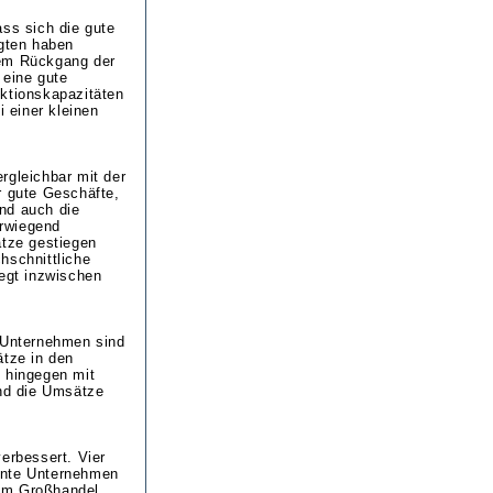
ass sich die gute
agten haben
nem Rückgang der
 eine gute
uktionskapazitäten
i einer kleinen
rgleichbar mit der
r gute Geschäfte,
nd auch die
erwiegend
ätze gestiegen
hschnittliche
iegt inzwischen
n Unternehmen sind
ätze in den
t hingegen mit
ind die Umsätze
erbessert. Vier
hnte Unternehmen
 im Großhandel.