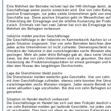
Eine Mehrheit der Betriebe rechnet laut der IHK-Umfrage damit, d
Geschäftslage weiter positiv entwickeln wird. Drei von zehn Befr
positive Erwartungen, nur jedes siebte Unternehmen geht von ei
Geschäfte aus. Diese positive Situation geht im Wesentlichen auf
Entwicklung der Ertragslage und die erhöhte Auslastung der Prod
zurück. Erstmals seit fast zwei Jahren hat sich die Ertragslage be
Mehrheit der Befragten verbessert.
Industrie meldet positive Geschäftslage
Die Geschäftslage in der Industrie im Kammerbezirk Aachen ist ve
guten Situation insgesamt. Vier von zehn Betrieben berichten übe
jedes achte Unternehmen ist nicht zufrieden. Dementsprechend si
Umsätze der Industrie in den zurückliegenden sechs Monaten üb
gestiegen. Mehr als jeder dritte Befragte gab an, dass seine Ums
seien, bei drei von zehn Unternehmen sind sie gesunken. Die durc
Auslastung der Produktionskapazitäten ist erneut gestiegen und l
über dem Niveau des langjährigen Durchschnitts.
Lage der Dienstleister bleibt positiv
Die Dienstleister melden weiterhin gute Geschäfte. Vier von zeh
mit ihrer Geschäftslage zufrieden, ebenso viele konnten ihre Ums
zurückliegenden sechs Monaten steigern. Jeder neunte Betrieb is
seiner aktuellen Lage unzufrieden. Bei drei von zehn Befragten s
gesunken.
Situation im Handel deutlich verbessert
Die Geschäftslage im Handel hat sich seit dem Frühjahr deutlich v
von zehn Betrieben melden gut laufende Geschäfte, nur jedes ze
ist unzufrieden. Dies liegt vor allem an der positiven Entwicklung