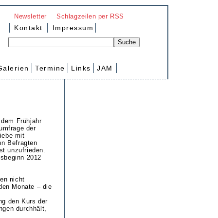
Newsletter
Schlagzeilen per RSS
Kontakt
Impressum
Galerien
Termine
Links
JAM
 dem Frühjahr
rumfrage der
iebe mit
hn Befragten
st unzufrieden.
esbeginn 2012
en nicht
nden Monate – die
ng den Kurs der
ngen durchhält,