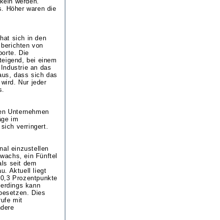
ckeln werden.
s. Höher waren die
hat sich in den
berichten von
orte. Die
teigend, bei einem
Industrie an das
aus, dass sich das
ird. Nur jeder
s.
ten Unternehmen
äge im
sich verringert.
al einzustellen
uwachs, ein Fünftel
als seit dem
. Aktuell liegt
 0,3 Prozentpunkte
lerdings kann
t besetzen. Dies
rufe mit
ndere