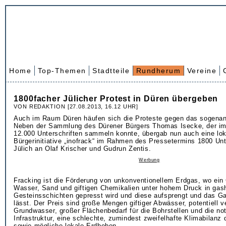
Home
Top-Themen
Stadtteile
Rundherum
Vereine
1800facher Jülicher Protest in Düren übergeben
VON REDAKTION [27.08.2013, 16.12 UHR]
Auch im Raum Düren häufen sich die Proteste gegen das sogenan
Neben der Sammlung des Dürener Bürgers Thomas Isecke, der im 
12.000 Unterschriften sammeln konnte, übergab nun auch eine lok
Bürgerinitiative „inofrack“ im Rahmen des Pressetermins 1800 Unt
Jülich an Olaf Krischer und Gudrun Zentis.
Werbung
Fracking ist die Förderung von unkonventionellem Erdgas, wo ei
Wasser, Sand und giftigen Chemikalien unter hohem Druck in gash
Gesteinsschichten gepresst wird und diese aufsprengt und das G
lässt. Der Preis sind große Mengen giftiger Abwässer, potentiell 
Grundwasser, großer Flächenbedarf für die Bohrstellen und die no
Infrastruktur, eine schlechte, zumindest zweifelhafte Klimabilan
sowie mögliche lokale Erdbeben.