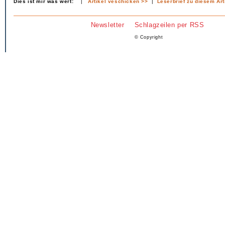
Dies ist mir was wert:
|
Artikel veschicken >>
|
Leserbrief zu diesem Art
Newsletter
Schlagzeilen per RSS
© Copyright