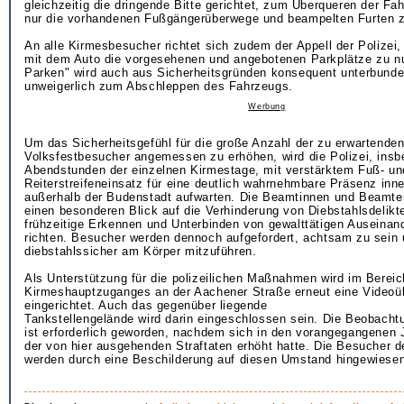
gleichzeitig die dringende Bitte gerichtet, zum Überqueren der F
nur die vorhandenen Fußgängerüberwege und beampelten Furten z
An alle Kirmesbesucher richtet sich zudem der Appell der Polizei,
mit dem Auto die vorgesehenen und angebotenen Parkplätze zu n
Parken" wird auch aus Sicherheitsgründen konsequent unterbunde
unweigerlich zum Abschleppen des Fahrzeugs.
Werbung
Um das Sicherheitsgefühl für die große Anzahl der zu erwartenden
Volksfestbesucher angemessen zu erhöhen, wird die Polizei, insb
Abendstunden der einzelnen Kirmestage, mit verstärktem Fuß- un
Reiterstreifeneinsatz für eine deutlich wahrnehmbare Präsenz inn
außerhalb der Budenstadt aufwarten. Die Beamtinnen und Beamte
einen besonderen Blick auf die Verhinderung von Diebstahlsdelikt
frühzeitige Erkennen und Unterbinden von gewalttätigen Auseina
richten. Besucher werden dennoch aufgefordert, achtsam zu sein 
diebstahlssicher am Körper mitzuführen.
Als Unterstützung für die polizeilichen Maßnahmen wird im Berei
Kirmeshauptzuganges an der Aachener Straße erneut eine Video
eingerichtet. Auch das gegenüber liegende
Tankstellengelände wird darin eingeschlossen sein. Die Beobacht
ist erforderlich geworden, nachdem sich in den vorangegangenen 
der von hier ausgehenden Straftaten erhöht hatte. Die Besucher 
werden durch eine Beschilderung auf diesen Umstand hingewiese