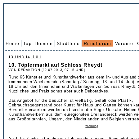
Home
Top-Themen
Stadtteile
Rundherum
Vereine
13. UND 14. JULI
10. Töpfermarkt auf Schloss Rheydt
VON REDAKTION [12.07.2013, 07.15 UHR]
Rund 65 Künstler und Kunsthandwerker aus dem In- und Ausland 
kommenden Wochenende (Samstag / Sonntag, 13. und 14. Juli) je
18 Uhr auf den Innenhöfen und Wallanlagen von Schloss Rheydt,
Nützliches und Praktisches aber auch Dekoratives.
Das Angebot für die Besucher ist vielfältig, Gefäß oder Plastik,
Gebrauchsgegenstand oder Kunst für Haus und Garten können ka
Hersteller erworben werden und sind in der Regel Unikate. Neben 
Kunsthandwerkern aus dem euregionalen Dreiländereck werden wi
aus Großbritannien, Ungarn, den Niederlanden und Belgien vertret
Werbung
Auch für Kinder ist in diesem Jahr wieder gesorgt. Angeleitet von