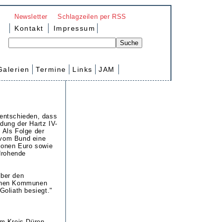
Newsletter
Schlagzeilen per RSS
Kontakt
Impressum
Galerien
Termine
Links
JAM
 entschieden, dass
dung der Hartz IV-
Als Folge der
 vom Bund eine
lionen Euro sowie
drohende
über den
ffenen Kommunen
oliath besiegt."
m Kreis Düren,