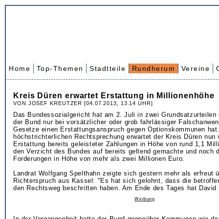
Home
Top-Themen
Stadtteile
Rundherum
Vereine
Kreis Düren erwartet Erstattung in Millionenhöhe
VON JOSEF KREUTZER [04.07.2013, 13.14 UHR]
Das Bundessozialgericht hat am 2. Juli in zwei Grundsatzurteilen
der Bund nur bei vorsätzlicher oder grob fahrlässiger Falschanwen
Gesetze einen Erstattungsanspruch gegen Optionskommunen hat. 
höchstrichterlichen Rechtsprechung erwartet der Kreis Düren nun
Erstattung bereits geleisteter Zahlungen in Höhe von rund 1,1 Mil
den Verzicht des Bundes auf bereits geltend gemachte und noch 
Forderungen in Höhe von mehr als zwei Millionen Euro.
Landrat Wolfgang Spelthahn zeigte sich gestern mehr als erfreut 
Richterspruch aus Kassel: "Es hat sich gelohnt, dass die betro
den Rechtsweg beschritten haben. Am Ende des Tages hat David G
Werbung
In der Vergangenheit hatte der Bund gegenüber Kommunen wie de