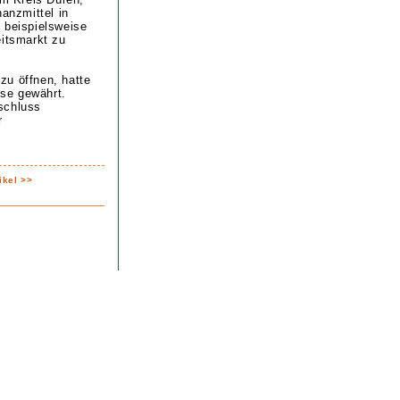
nanzmittel in
 beispielsweise
eitsmarkt zu
zu öffnen, hatte
se gewährt.
schluss
r
ikel >>