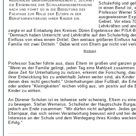
Regionalen Übergangsmanagements, zeichnet
Schulerfolg und g
die Ergebnisse der Schulabgangsbefragung
in einen Beruf ist, 
nach und führt so in die Bedeutung des
Professor Werner S
Fachtags zur Rolle der Eltern in der
ausgewiesener Exp
Berufsorientierung ihrer Kinder ein.
Gebiet. Vor etwa 70
Lehrkräften und an
zeigte er auf Einladung des Kreises Düren Ergebnisse der PISA-Be
"Demnach haben Unterricht und Lehrkräfte auf den Schulerfolg der
Einfluss von etwa einem Drittel. Den weitaus größeren Einfluss h
Familie mit zwei Dritteln." Dabei wird von Eltern gar nicht viel verl
Werbung
Professor Sacher führte aus, dass Eltern im großen und ganzen gu
"Wenn es der Familie gelingt, jeden Tag eine Mahlzeit zusamme
diese Zeit für Unterhaltung zu nutzen, erkennt die Forschung, das
ihrer Entwicklung bis zu anderthalb Jahren weiter sind, als Kinder
denen dies nicht geschieht." Unterhaltungen über Fußball, die Er
oder andere "Kleinigkeiten" reichen völlig aus, um positiv auf die
Kinder zu wirken.
An Dürener Schulen ist es teilweise sehr schwierig, Eltern zu ei
zu bewegen. Stefan Wernerus, Schulleiter der Hauptschule Burgau
jedoch am Ende zusammen: "Wir dürfen nicht aufgeben. Jedes g
Elternpaar, das sich seiner Verantwortung bewusst wird und bei d
Interesse an der Schule und dem Werdegang ihres Kindes wecken 
Erfolg."