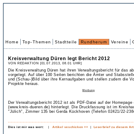
Home
Top-Themen
Stadtteile
Rundherum
Vereine
Kreisverwaltung Düren legt Bericht 2012
VON REDAKTION [01.07.2013, 08.01 UHR]
Die Kreisverwaltung Düren hat ihren Verwaltungsbericht für das a
vorgelegt. Auf über 100 Seiten berichten die Ämter und Stabsstell
und (Schau-)Bild über ihre Kernaufgaben und stellen zudem die V
Projekte heraus.
Werbung
Der Verwaltungsbericht 2012 ist als PDF-Datei auf der Homepage
(www.kreis-dueren.de) hinterlegt. Die Druckfassung ist im Kreish
"Jülich", Zimmer 135 bei Gerda Kückhoven (Telefon 02421/22-2384)
Dies ist mir was wert:
|
Artikel veschicken >>
|
Leserbrief zu diesem Art