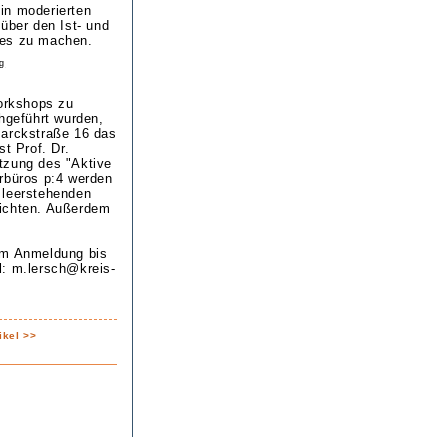
 in moderierten
ber den Ist- und
fes zu machen.
g
orkshops zu
hgeführt wurden,
marckstraße 16 das
t Prof. Dr.
tzung des "Aktive
urbüros p:4 werden
 leerstehenden
richten. Außerdem
 um Anmeldung bis
l: m.lersch@kreis-
ikel >>