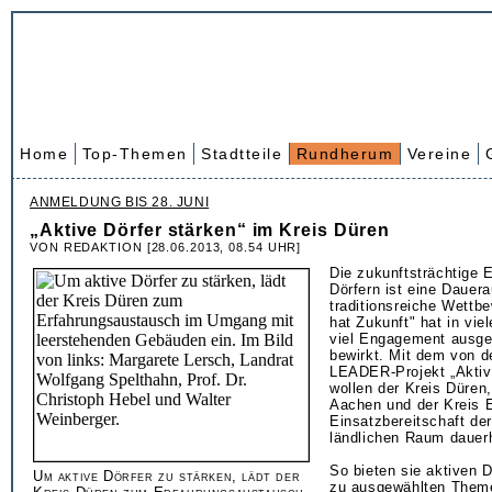
Home
Top-Themen
Stadtteile
Rundherum
Vereine
ANMELDUNG BIS 28. JUNI
„Aktive Dörfer stärken“ im Kreis Düren
VON REDAKTION [28.06.2013, 08.54 UHR]
Die zukunftsträchtige 
Dörfern ist eine Dauer
traditionsreiche Wettb
hat Zukunft" hat in vie
viel Engagement ausge
bewirkt. Mit dem von d
LEADER-Projekt „Aktive
wollen der Kreis Düren
Aachen und der Kreis 
Einsatzbereitschaft d
ländlichen Raum dauerh
So bieten sie aktiven 
Um aktive Dörfer zu stärken, lädt der
zu ausgewählten Theme