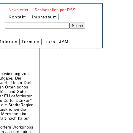
Newsletter
Schlagzeilen per RSS
Kontakt
Impressum
Galerien
Termine
Links
JAM
Entwicklung von
aufgabe. Der
ewerb "Unser Dorf
len Orten schon
löst und Gutes
er EU geförderten
 Dörfer stärken“
, die StädteRegion
Euskirchen die
er Menschen im
aft hoch halten.
Dörfern Workshops
n an oder laden