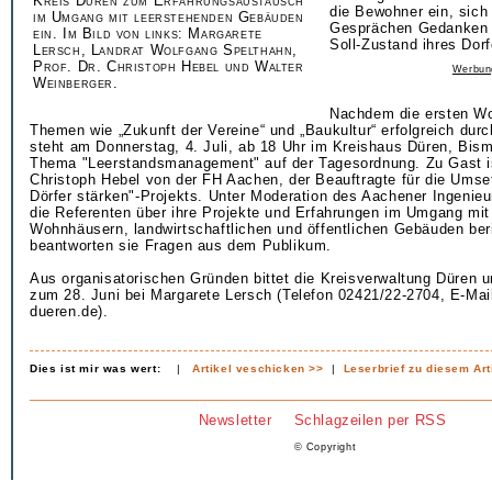
Kreis Düren zum Erfahrungsaustausch
die Bewohner ein, sich
im Umgang mit leerstehenden Gebäuden
Gesprächen Gedanken ü
ein. Im Bild von links: Margarete
Soll-Zustand ihres Dor
Lersch, Landrat Wolfgang Spelthahn,
Prof. Dr. Christoph Hebel und Walter
Werbun
Weinberger.
Nachdem die ersten W
Themen wie „Zukunft der Vereine“ und „Baukultur“ erfolgreich durc
steht am Donnerstag, 4. Juli, ab 18 Uhr im Kreishaus Düren, Bis
Thema "Leerstandsmanagement" auf der Tagesordnung. Zu Gast is
Christoph Hebel von der FH Aachen, der Beauftragte für die Umse
Dörfer stärken"-Projekts. Unter Moderation des Aachener Ingenie
die Referenten über ihre Projekte und Erfahrungen im Umgang mit
Wohnhäusern, landwirtschaftlichen und öffentlichen Gebäuden be
beantworten sie Fragen aus dem Publikum.
Aus organisatorischen Gründen bittet die Kreisverwaltung Düren
zum 28. Juni bei Margarete Lersch (Telefon 02421/22-2704, E-Mai
dueren.de).
Dies ist mir was wert:
|
Artikel veschicken >>
|
Leserbrief zu diesem Art
Newsletter
Schlagzeilen per RSS
© Copyright