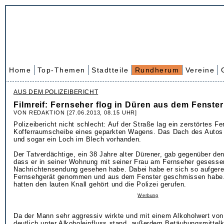
Home
Top-Themen
Stadtteile
Rundherum
Vereine
AUS DEM POLIZEIBERICHT
Filmreif: Fernseher flog in Düren aus dem Fenster
VON REDAKTION [27.06.2013, 08.15 UHR]
Polizeibericht nicht schlecht: Auf der Straße lag ein zerstörtes Fe
Kofferraumscheibe eines geparkten Wagens. Das Dach des Autos 
und sogar ein Loch im Blech vorhanden.
Der Tatverdächtige, ein 38 Jahre alter Dürener, gab gegenüber den
dass er in seiner Wohnung mit seiner Frau am Fernseher gesesse
Nachrichtensendung gesehen habe. Dabei habe er sich so aufgere
Fernsehgerät genommen und aus dem Fenster geschmissen habe
hatten den lauten Knall gehört und die Polizei gerufen.
Werbung
Da der Mann sehr aggressiv wirkte und mit einem Alkoholwert von
deutlich unter Alkoholeinfluss stand, außerdem Betäubungsmittel