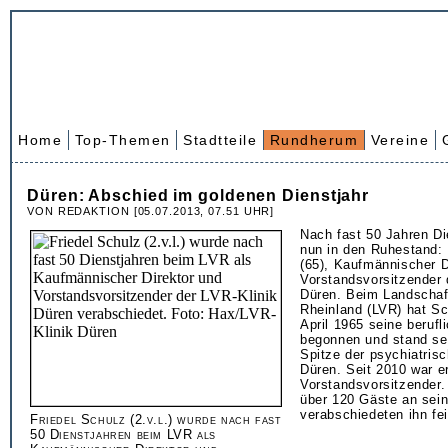
Home
Top-Themen
Stadtteile
Rundherum
Vereine
Düren: Abschied im goldenen Dienstjahr
VON REDAKTION [05.07.2013, 07.51 UHR]
Nach fast 50 Jahren Di
nun in den Ruhestand: 
(65), Kaufmännischer D
Vorstandsvorsitzender 
Düren. Beim Landschaf
Rheinland (LVR) hat Sc
April 1965 seine berufl
begonnen und stand sei
Spitze der psychiatrisc
Düren. Seit 2010 war e
Vorstandsvorsitzender
über 120 Gäste an sein
verabschiedeten ihn fei
Friedel Schulz (2.v.l.) wurde nach fast
50 Dienstjahren beim LVR als