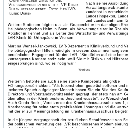
Kaufmännischer Direktor und
Nach seiner Ausbildun
Vorstandsvorsitzender der LVR-Klinik
Verwaltungspraktikant
Düren verabschiedet. Foto: Hax/LVR-
zunächst in verschiede
Klinik Düren
Landesinspektor, Land
und Landesamtmann für
Weitere Stationen folgten u.a. als Gruppenleiter im damaligen Rh
Heilpädagogischen Heim in Bonn, als Verwaltungsleiter im Rhein
Abtshof in Hennef und als Leiter des Wirtschafts- und Verwaltungs
LVR-Klinik für Orthopädie in Viersen.
Martina Wenzel-Jankowski, LVR-Dezernentin Klinikverbund und V
Heilpädagogischer Hilfen, würdigte in diesem Zusammenhang sei
persönliches Engagement für den LVR: "Sie dürfen auf eine beme
konsequente Karriere stolz sein, weil Sie mit Risiko- und Hilfsbere
eingesprungen sind, wo es nötig war."
Werbung
Weiterhin betonte sie auch seine starke Kompetenz als große
Führungspersönlichkeit: "Als lebensfroher, gesprächsoffener und
lockeren Spruch aufgelegter Mensch haben Sie ein Bild des Kau
Direktors und Vorstandsvorsitzenden geprägt, der stets nah am 
über alles in der Klinik bestens Bescheid wusste", so Wenzel-Jan
Auch Gerda Recki, Vorsitzende des Krankenhausausschusses 1, 
Anerkennung für seine stets praktikablen Lösungen und die wertvo
mit der er zur Meinungsbildung im Krankenhausausschuss beiget
In die jüngere Vergangenheit der beruflichen Schaffenszeit von Sc
der politischen Vertretung des LVR beschlossenen Modernisieru