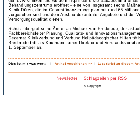
den LVR-Kliniken. So wurde im April der erste Bauabschnitt eines
Behandlungszentrums eröffnet - eine von insgesamt sechs Maßna
Klinik Düren, die im Gesamtfinanzierungsplan mit rund 65 Million
vorgesehen sind und dem Ausbau dezentraler Angebote und der V
Versorgungsqualität dienen.
Schulz übergibt seine Ämter an Michael van Brederode, der aktuel
Fachbereichsleiter Planung, Qualitäts- und Innovationsmanageme
Dezernat Klinikverbund und Verbund Heilpädagogischer Hilfen tätig
Brederode tritt als Kaufmännischer Direktor und Vorstandsvorsitz
1. September an.
Dies ist mir was wert:
|
Artikel veschicken >>
|
Leserbrief zu diesem Art
Newsletter
Schlagzeilen per RSS
© Copyright