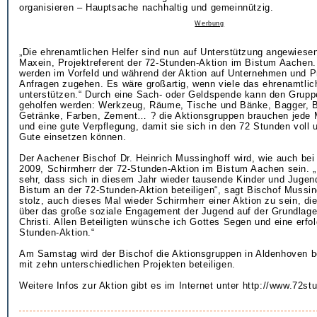
organisieren – Hauptsache nachhaltig und gemeinnützig.
Werbung
„Die ehrenamtlichen Helfer sind nun auf Unterstützung angewiesen
Maxein, Projektreferent der 72-Stunden-Aktion im Bistum Aachen.
werden im Vorfeld und während der Aktion auf Unternehmen und P
Anfragen zugehen. Es wäre großartig, wenn viele das ehrenamtl
unterstützen.“ Durch eine Sach- oder Geldspende kann den Gruppen
geholfen werden: Werkzeug, Räume, Tische und Bänke, Bagger, B
Getränke, Farben, Zement… ? die Aktionsgruppen brauchen jede 
und eine gute Verpflegung, damit sie sich in den 72 Stunden voll 
Gute einsetzen können.
Der Aachener Bischof Dr. Heinrich Mussinghoff wird, wie auch bei 
2009, Schirmherr der 72-Stunden-Aktion im Bistum Aachen sein. „
sehr, dass sich in diesem Jahr wieder tausende Kinder und Jugen
Bistum an der 72-Stunden-Aktion beteiligen“, sagt Bischof Mussing
stolz, auch dieses Mal wieder Schirmherr einer Aktion zu sein, di
über das große soziale Engagement der Jugend auf der Grundlage
Christi. Allen Beteiligten wünsche ich Gottes Segen und eine erfol
Stunden-Aktion.“
Am Samstag wird der Bischof die Aktionsgruppen in Aldenhoven b
mit zehn unterschiedlichen Projekten beteiligen.
Weitere Infos zur Aktion gibt es im Internet unter http://www.72st