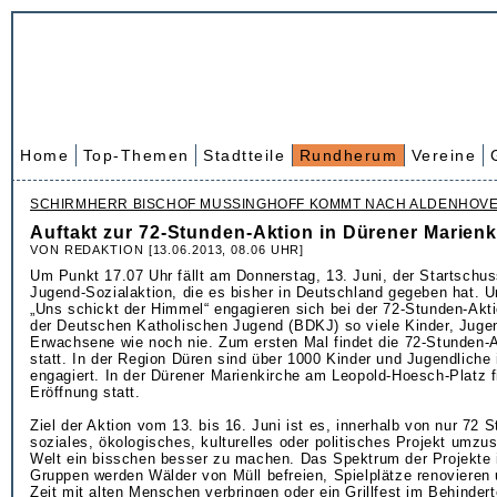
Home
Top-Themen
Stadtteile
Rundherum
Vereine
SCHIRMHERR BISCHOF MUSSINGHOFF KOMMT NACH ALDENHOV
Auftakt zur 72-Stunden-Aktion in Dürener Marienk
VON REDAKTION [13.06.2013, 08.06 UHR]
Um Punkt 17.07 Uhr fällt am Donnerstag, 13. Juni, der Startschuss
Jugend-Sozialaktion, die es bisher in Deutschland gegeben hat. 
„Uns schickt der Himmel“ engagieren sich bei der 72-Stunden-Ak
der Deutschen Katholischen Jugend (BDKJ) so viele Kinder, Juge
Erwachsene wie noch nie. Zum ersten Mal findet die 72-Stunden-
statt. In der Region Düren sind über 1000 Kinder und Jugendliche 
engagiert. In der Dürener Marienkirche am Leopold-Hoesch-Platz fin
Eröffnung statt.
Ziel der Aktion vom 13. bis 16. Juni ist es, innerhalb von nur 72 
soziales, ökologisches, kulturelles oder politisches Projekt umzu
Welt ein bisschen besser zu machen. Das Spektrum der Projekte i
Gruppen werden Wälder von Müll befreien, Spielplätze renovieren
Zeit mit alten Menschen verbringen oder ein Grillfest im Behinde