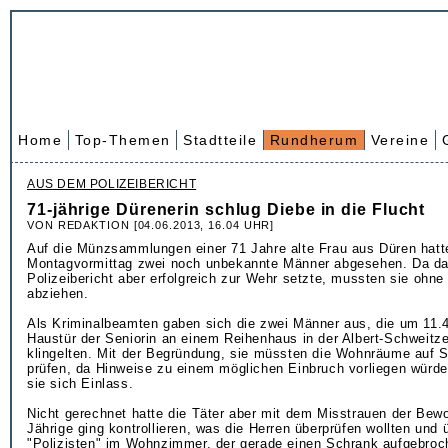
Home
Top-Themen
Stadtteile
Rundherum
Vereine
AUS DEM POLIZEIBERICHT
71-jährige Dürenerin schlug Diebe in die Flucht
VON REDAKTION [04.06.2013, 16.04 UHR]
Auf die Münzsammlungen einer 71 Jahre alte Frau aus Düren hat
Montagvormittag zwei noch unbekannte Männer abgesehen. Da das
Polizeibericht aber erfolgreich zur Wehr setzte, mussten sie ohne
abziehen.
Als Kriminalbeamten gaben sich die zwei Männer aus, die um 11.4
Haustür der Seniorin an einem Reihenhaus in der Albert-Schweitz
klingelten. Mit der Begründung, sie müssten die Wohnräume auf 
prüfen, da Hinweise zu einem möglichen Einbruch vorliegen würde
sie sich Einlass.
Nicht gerechnet hatte die Täter aber mit dem Misstrauen der Bewo
Jährige ging kontrollieren, was die Herren überprüfen wollten und 
"Polizisten" im Wohnzimmer, der gerade einen Schrank aufgebroc