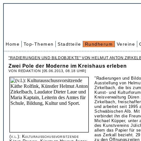
Home
Top-Themen
Stadtteile
Rundherum
Vereine
"RADIERUNGEN UND BILDOBJEKTE" VON HELMUT ANTON ZIRKEL
Zwei Pole der Moderne im Kreishaus erleben
VON REDAKTION [05.06.2013, 08.18 UHR]
"Radierungen und Bildo
Ausstellung von Helmu
Zirkelbach, die bis zum
Kunst- und Kulturforum
Kreisverwaltung Düren 
Zirkelbach, freischaffe
und arbeitet seit 1995 
Schwäbischen Alb. Mit
verbindet ihn die Freu
Michael Küpper, unter 
des Kunstvereins Jülic
allem das Papier für se
aus Zerkall bezieht. 2
(v.l.): Kulturausschussvorsitzende
zu den Öffnungszeiten