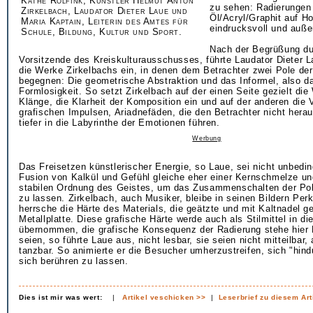
Käthe Rolfink, Künstler Helmut Anton
zu sehen: Radierungen
Zirkelbach, Laudator Dieter Laue und
Öl/Acryl/Graphit auf Ho
Maria Kaptain, Leiterin des Amtes für
eindrucksvoll und auße
Schule, Bildung, Kultur und Sport.
Nach der Begrüßung du
Vorsitzende des Kreiskulturausschusses, führte Laudator Dieter L
die Werke Zirkelbachs ein, in denen dem Betrachter zwei Pole de
begegnen: Die geometrische Abstraktion und das Informel, also da
Formlosigkeit. So setzt Zirkelbach auf der einen Seite gezielt die
Klänge, die Klarheit der Komposition ein und auf der anderen die 
grafischen Impulsen, Ariadnefäden, die den Betrachter nicht hera
tiefer in die Labyrinthe der Emotionen führen.
Werbung
Das Freisetzen künstlerischer Energie, so Laue, sei nicht unbedin
Fusion von Kalkül und Gefühl gleiche eher einer Kernschmelze un
stabilen Ordnung des Geistes, um das Zusammenschalten der Pol
zu lassen. Zirkelbach, auch Musiker, bleibe in seinen Bildern Perk
herrsche die Härte des Materials, die geätzte und mit Kaltnadel g
Metallplatte. Diese grafische Härte werde auch als Stilmittel in di
übernommen, die grafische Konsequenz der Radierung stehe hier
seien, so führte Laue aus, nicht lesbar, sie seien nicht mitteilbar,
tanzbar. So animierte er die Besucher umherzustreifen, sich "hin
sich berühren zu lassen.
Dies ist mir was wert:
|
Artikel veschicken >>
|
Leserbrief zu diesem Art