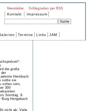
Newsletter
Schlagzeilen per RSS
Kontakt
Impressum
Galerien
Termine
Links
JAM
chspielzeit":
n
rd die große
 der
akademie Heimbach
 sollte sie
u sehen sein,
ber 300
tbekannten
 bis Sonntag, 9.
er Burg Hengebach
ßt nicht ab. Viele