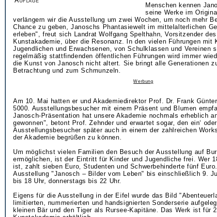
Auflage
Menschen kennen Jano
seine Werke im Origina
verlängern wir die Ausstellung um zwei Wochen, um noch mehr B
Chance zu geben, Janoschs Phantasiewelt im mittelalterlichen G
erleben", freut sich Landrat Wolfgang Spelthahn, Vorsitzender des
Kunstakademie, über die Resonanz. In den vielen Führungen mit 
Jugendlichen und Erwachsenen, von Schulklassen und Vereinen s
regelmäßig stattfindenden öffentlichen Führungen wird immer wied
die Kunst von Janosch nicht altert. Sie bringt alle Generationen 
Betrachtung und zum Schmunzeln.
Werbung
Am 10. Mai hatten er und Akademiedirektor Prof. Dr. Frank Günte
5000. Ausstellungsbesucher mit einem Präsent und Blumen empfa
Janosch-Präsentation hat unsere Akademie nochmals erheblich a
gewonnen", betont Prof. Zehnder und erwartet sogar, den ein‘ ode
Ausstellungsbesucher später auch in einem der zahlreichen Wor
der Akademie begrüßen zu können.
Um möglichst vielen Familien den Besuch der Ausstellung auf B
ermöglichen, ist der Eintritt für Kinder und Jugendliche frei. Wer 1
ist, zahlt sieben Euro, Studenten und Schwerbehinderte fünf Euro.
Ausstellung "Janosch – Bilder vom Leben" bis einschließlich 9. Ju
bis 18 Uhr, donnerstags bis 22 Uhr.
Eigens für die Ausstellung in der Eifel wurde das Bild "Abenteuerl
limitierten, nummerierten und handsignierten Sonderserie aufgeleg
kleinen Bär und den Tiger als Rursee-Kapitäne. Das Werk ist für 2