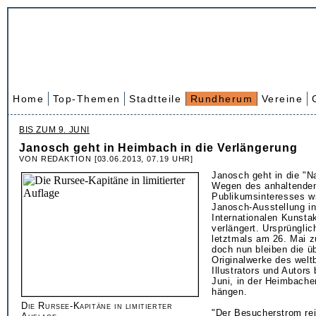
Home
Top-Themen
Stadtteile
Rundherum
Vereine
BIS ZUM 9. JUNI
Janosch geht in Heimbach in die Verlängerung
VON REDAKTION [03.06.2013, 07.19 UHR]
Janosch geht in die "Na
Wegen des anhaltende
Publikumsinteresses wi
Janosch-Ausstellung in
Internationalen Kunst
verlängert. Ursprünglich
letztmals am 26. Mai z
doch nun bleiben die ü
Originalwerke des wel
Illustrators und Autors
Juni, in der Heimbach
hängen.
Die Rursee-Kapitäne in limitierter
"Der Besucherstrom rei