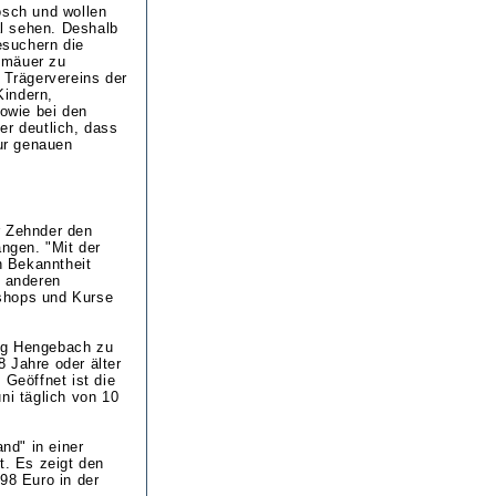
sch und wollen
l sehen. Deshalb
esuchern die
emäuer zu
 Trägervereins der
Kindern,
owie bei den
er deutlich, dass
zur genauen
r Zehnder den
ngen. "Mit der
n Bekanntheit
r anderen
kshops und Kurse
urg Hengebach zu
8 Jahre oder älter
 Geöffnet ist die
ni täglich von 10
and" in einer
t. Es zeigt den
98 Euro in der