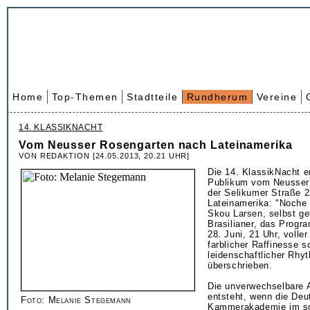
Home
Top-Themen
Stadtteile
Rundherum
Vereine
14. KLASSIKNACHT
Vom Neusser Rosengarten nach Lateinamerika
VON REDAKTION [24.05.2013, 20.21 UHR]
Die 14. KlassikNacht en
Publikum vom Neusser
der Selikumer Straße 
Lateinamerika: "Noche 
Skou Larsen, selbst ge
Brasilianer, das Progr
28. Juni, 21 Uhr, volle
farblicher Raffinesse s
leidenschaftlicher Rhy
überschrieben.
Die unverwechselbare 
entsteht, wenn die Deu
Foto: Melanie Stegemann
Kammerakademie im s