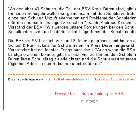
"An den über 40 Schulen, die Teil der BSV Kreis Düren sind, gibt 
Im neuen Schuljahr wollen wir gemeinsam mit den Schülervertret
einzelnen Schulen Unzufriedenheiten und Probleme der Schülerin
erörtern und nach Lösungen zu suchen.", sagte Andreas Krischer
Vorstand der BSV, "Wir werden unsere Forderungen bei den Schul
Schulkonferenzen und natürlich den TrägerInnen der Schule deutl
Die Bezirks-SV hat sich vor rund 3 Jahren gegründet und hat an d
School & Fun-Tickets für SchülerInnen im Kreis Düren mitgewirkt
Vorstandsmitglied Jessica Frings sagt dazu: "Auch wenn die BSV
Erfolge erziehen konnte, gibt es noch viel zu tun um den Schüler
Düren ihren Schulalltag zu erleichtern und die Schülervertretungen
täglichen Arbeit in den Schulen zu unterstützen!"
Dies ist mir was wert:
|
Artikel veschicken >>
|
Leserbrief zu diesem Art
Newsletter
Schlagzeilen per RSS
© Copyright