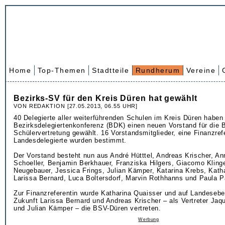
Home
Top-Themen
Stadtteile
Rundherum
Vereine
Bezirks-SV für den Kreis Düren hat gewählt
VON REDAKTION [27.05.2013, 06.55 UHR]
40 Delegierte aller weiterführenden Schulen im Kreis Düren haben 
Bezirksdelegiertenkonferenz (BDK) einen neuen Vorstand für die B
Schülervertretung gewählt. 16 Vorstandsmitglieder, eine Finanzref
Landesdelegierte wurden bestimmt.
Der Vorstand besteht nun aus André Hütttel, Andreas Krischer, A
Schoeller, Benjamin Berkhauer, Franziska Hilgers, Giacomo Kling
Neugebauer, Jessica Frings, Julian Kämper, Katarina Krebs, Kath
Larissa Bernard, Luca Boltersdorf, Marvin Rothhanns und Paula P
Zur Finanzreferentin wurde Katharina Quaisser und auf Landesebe
Zukunft Larissa Bernard und Andreas Krischer – als Vertreter Jaq
und Julian Kämper – die BSV-Düren vertreten.
Werbung