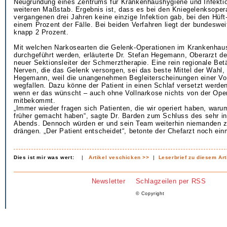
Neugründung eines Zentrums für Krankenhaushygiene und Infektio
weiteren Maßstab. Ergebnis ist, dass es bei den Kniegelenksoper
vergangenen drei Jahren keine einzige Infektion gab, bei den Hüft
einem Prozent der Fälle. Bei beiden Verfahren liegt der bundeswei
knapp 2 Prozent.
Mit welchen Narkosearten die Gelenk-Operationen im Krankenhau
durchgeführt werden, erläuterte Dr. Stefan Hegemann, Oberarzt d
neuer Sektionsleiter der Schmerztherapie. Eine rein regionale Be
Nerven, die das Gelenk versorgen, sei das beste Mittel der Wahl, 
Hegemann, weil die unangenehmen Begleiterscheinungen einer Vo
wegfallen. Dazu könne der Patient in einen Schlaf versetzt werden
wenn er das wünscht – auch ohne Vollnarkose nichts von der Ope
mitbekommt.
„Immer wieder fragen sich Patienten, die wir operiert haben, waru
früher gemacht haben“, sagte Dr. Barden zum Schluss des sehr in
Abends. Dennoch würden er und sein Team weiterhin niemanden z
drängen. „Der Patient entscheidet“, betonte der Chefarzt noch ein
Dies ist mir was wert:
|
Artikel veschicken >>
|
Leserbrief zu diesem Art
Newsletter
Schlagzeilen per RSS
© Copyright