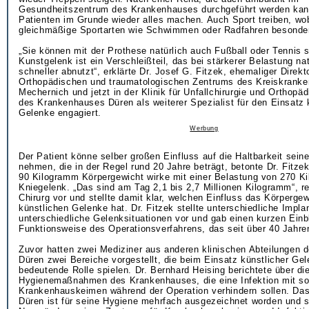
Gesundheitszentrum des Krankenhauses durchgeführt werden kan
Patienten im Grunde wieder alles machen. Auch Sport treiben, wo
gleichmäßige Sportarten wie Schwimmen oder Radfahren besonder
„Sie können mit der Prothese natürlich auch Fußball oder Tennis 
Kunstgelenk ist ein Verschleißteil, das bei stärkerer Belastung na
schneller abnutzt“, erklärte Dr. Josef G. Fitzek, ehemaliger Direkt
Orthopädischen und traumatologischen Zentrums des Kreiskrank
Mechernich und jetzt in der Klinik für Unfallchirurgie und Orthopäd
des Krankenhauses Düren als weiterer Spezialist für den Einsatz 
Gelenke engagiert.
Werbung
Der Patient könne selber großen Einfluss auf die Haltbarkeit sein
nehmen, die in der Regel rund 20 Jahre beträgt, betonte Dr. Fitzek
90 Kilogramm Körpergewicht wirke mit einer Belastung von 270 K
Kniegelenk. „Das sind am Tag 2,1 bis 2,7 Millionen Kilogramm“, r
Chirurg vor und stellte damit klar, welchen Einfluss das Körpergew
künstlichen Gelenke hat. Dr. Fitzek stellte unterschiedliche Impla
unterschiedliche Gelenksituationen vor und gab einen kurzen Einbl
Funktionsweise des Operationsverfahrens, das seit über 40 Jahren
Zuvor hatten zwei Mediziner aus anderen klinischen Abteilungen
Düren zwei Bereiche vorgestellt, die beim Einsatz künstlicher Ge
bedeutende Rolle spielen. Dr. Bernhard Heising berichtete über di
Hygienemaßnahmen des Krankenhauses, die eine Infektion mit s
Krankenhauskeimen während der Operation verhindern sollen. Da
Düren ist für seine Hygiene mehrfach ausgezeichnet worden und s