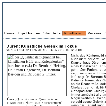
Home
Top-Themen
Stadtteile
Rundherum
Vereine
Düren: Künstliche Gelenk im Fokus
VON CHRISTOPH LAMMERTZ [26.05.2013, 06.12 UHR]
Nicht das Röntgenbild 
auch nicht der Arzt, w
Krankenhaus Düren um
eines künstlichen Hüft
geht. „Der Patient ist d
sagt, wann es nicht me
ist“, sagt Dr. Bertram 
Patientenforum, das ü
an die Roonstraße lockt
Chefarzt der Klinik für 
Orthopädische Chirurgi
immer zunächst alle a
Möglichkeiten ausschö
Über „Qualität statt Quantität bei
verschlissene Gelenk z
künstlichen Hüft- und Kniegelenken“
wenn der Patient sagt, 