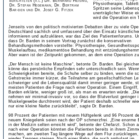
berichteten (v.l.) Dr. Bernhard Heising,
Physiotherapie, Tablet
Dr. Stefan Hegemann, Dr. Bertram
Spritzen seine Lebensqu
Bar-den und Dr. Josef G. Fitzek
unerträglicher Weise ei
wird die Operation ein
Jenseits von den politisch motivierten Debatten über zu viele Ope
Deutschland sachlich und umfassend über den Einsatz künstliche
informieren und aufzuklären, war das Ziel des Patientenforums. U
dass Dr. Barden in seinem Vortrag zunächst die konservativen
Behandlungsmethoden vorstellte: Physiotherapie, Gesundheitssp
Muskelaufbau, medikamentöse Behandlung mit entzündungshemm
Aber wann ist der Zeitpunkt gekommen, an dem eine Operation 
„Der Mensch ist keine Maschine“, betonte Dr. Barden. Bei gleich
könne das persönliche Empfinden sehr unterschiedlich sein. Wenn
Schwierigkeiten bereite, die Schuhe selber zu binden, wenn die s
Gehstrecke immer kürzer, die Teilnahme am gesellschaftlichen L
schwieriger und die Lebensqualität damit immer geringer werde, ste
meisten Patienten die Frage nach einer Operation. Einem Eingriff,
Barden erklärte, weniger groß ist, als man es erwarten würde. „Di
nehmen wir minimal-invasiv vor, so dass der Blutverlust geringer i
Muskelgewebe durchtrennt wird, der Patient deshalb schneller wie
nur eine kleine Narbe zurückbleibt“, sagte Dr. Barden.
98 Prozent der Patienten mit neuem Hüftgelenk und 96 Prozent de
neuem Kniegelenk seien nach der OP schmerzfrei. „Eine enorme E
in der Medizin selten erreicht wird“, betonte der Chefarzt. Schon 
nach einer Operation könnten die Patienten bereits in ihrem Zimme
machen, am zweiten Tag längere Wege auf dem Flur zurücklegen,
wieder Treppen steigen. Nach einer Reha, die auch ambulant im