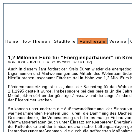
Home
Top-Themen
Stadtteile
Rundherum
Vereine
1,2 Millonen Euro für "Energiesparhäuser" im Kre
VON JOSEF KREUTZER [21.05.2013, 07.19 UHR]
Auch in diesem Jahr fördert der Kreis Düren wieder die energetis
Eigenheimen und Mietwohnungen aus Mitteln des Wohnraumförde
Hierfür stehen insgesamt Fördermittel in Höhe von 1,2 Mio. Euro b
Fördervoraussetzung ist u. a., dass der Bauantrag für das Wohn
1.1.1995 gestellt wurde. Insbesondere bei den bereits „in die Ja
Mietobjekten dürften der günstige Zinssatz und die lange Zinsbin
der Eigentümer wecken.
So können unter anderem die Außenwanddämmung, der Einbau v
wärmedämmenden Fenstern und Türen, die Dämmung des Daches 
Geschossdecke, die Verbesserung und der erstmalige Einbau von
Warmwasseranlagen (auch unter Einsatz erneuerbarerer Energien
der Kellerdecke und der Einbau mechanischer Lüftungsanlagen ge
Instandsetzungsmaßnahmen, die durch die geförderten Maßnahme