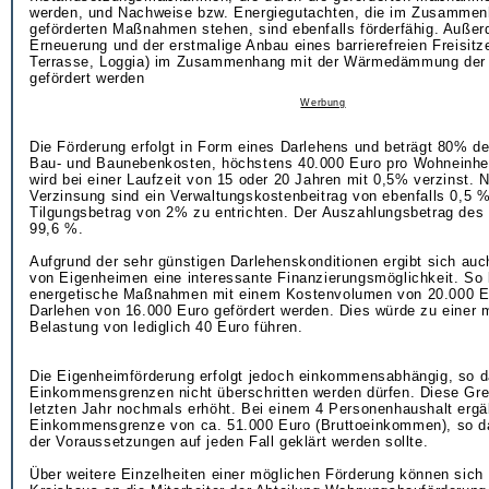
werden, und Nachweise bzw. Energiegutachten, die im Zusammen
geförderten Maßnahmen stehen, sind ebenfalls förderfähig. Auße
Erneuerung und der erstmalige Anbau eines barrierefreien Freisitz
Terrasse, Loggia) im Zusammenhang mit der Wärmedämmung de
gefördert werden
Werbung
Die Förderung erfolgt in Form eines Darlehens und beträgt 80% de
Bau- und Baunebenkosten, höchstens 40.000 Euro pro Wohneinhei
wird bei einer Laufzeit von 15 oder 20 Jahren mit 0,5% verzinst. 
Verzinsung sind ein Verwaltungskostenbeitrag von ebenfalls 0,5 %
Tilgungsbetrag von 2% zu entrichten. Der Auszahlungsbetrag des 
99,6 %.
Aufgrund der sehr günstigen Darlehenskonditionen ergibt sich auc
von Eigenheimen eine interessante Finanzierungsmöglichkeit. So 
energetische Maßnahmen mit einem Kostenvolumen von 20.000 E
Darlehen von 16.000 Euro gefördert werden. Dies würde zu einer 
Belastung von lediglich 40 Euro führen.
Die Eigenheimförderung erfolgt jedoch einkommensabhängig, so 
Einkommensgrenzen nicht überschritten werden dürfen. Diese Gr
letzten Jahr nochmals erhöht. Bei einem 4 Personenhaushalt ergä
Einkommensgrenze von ca. 51.000 Euro (Bruttoeinkommen), so d
der Voraussetzungen auf jeden Fall geklärt werden sollte.
Über weitere Einzelheiten einer möglichen Förderung können sich 