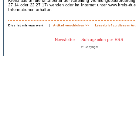
Kreishaus an die Mitarbeiter der Abteilung Wohnungsbauförderung 
27 14 oder 22 27 17) wenden oder im Internet unter www.kreis-due
Informationen erhalten.
Dies ist mir was wert:
|
Artikel veschicken >>
|
Leserbrief zu diesem Art
Newsletter
Schlagzeilen per RSS
© Copyright